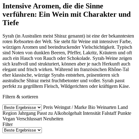
Intensive Aromen, die die Sinne
verführen: Ein Wein mit Charakter und
Tiefe
Syrah (in Australien meist Shiraz genannt) ist eine der bekanntesten
roten Rebsorten der Welt. Sie steht für Weine mit intensiver Farbe,
würzigen Aromen und beeindruckender Vielschichtigkeit. Typisch
sind Noten von dunklen Beeren, Pfeffer, Lakritz, Kräutern und oft
auch ein Hauch von Rauch oder Schokolade. Syrah-Weine zeigen
sich kraftvoll und strukturiert, können aber je nach Herkunft auch
elegant und frisch wirken. Während im französischen Rhône-Tal
eher klassische, würzige Syrahs entstehen, präsentieren sich
australische Shiraz meist fruchtbetonter und voller. Syrah passt
perfekt zu gegrilltem Fleisch, Wildgerichten oder kräftigem Käse.
Filtern & sortieren
Preis
Weingut / Marke
Bio Weinarten
Land
Region
Jahrgang
Passt zu
Alkoholgehalt
Intensität
Falstaff Punkte
Vegan
Verschlussart
Neuheiten
Filter