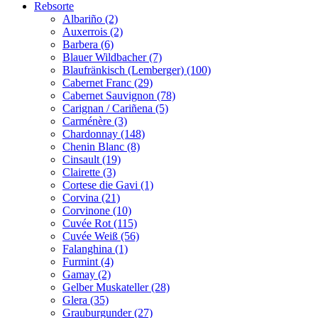
Rebsorte
Albariño (2)
Auxerrois (2)
Barbera (6)
Blauer Wildbacher (7)
Blaufränkisch (Lemberger) (100)
Cabernet Franc (29)
Cabernet Sauvignon (78)
Carignan / Cariñena (5)
Carménère (3)
Chardonnay (148)
Chenin Blanc (8)
Cinsault (19)
Clairette (3)
Cortese die Gavi (1)
Corvina (21)
Corvinone (10)
Cuvée Rot (115)
Cuvée Weiß (56)
Falanghina (1)
Furmint (4)
Gamay (2)
Gelber Muskateller (28)
Glera (35)
Grauburgunder (27)