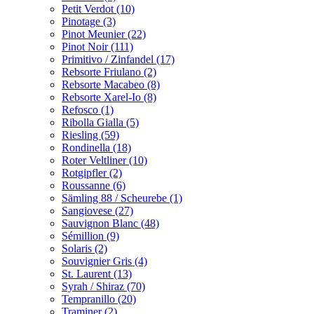
Petit Verdot (10)
Pinotage (3)
Pinot Meunier (22)
Pinot Noir (111)
Primitivo / Zinfandel (17)
Rebsorte Friulano (2)
Rebsorte Macabeo (8)
Rebsorte Xarel-Io (8)
Refosco (1)
Ribolla Gialla (5)
Riesling (59)
Rondinella (18)
Roter Veltliner (10)
Rotgipfler (2)
Roussanne (6)
Sämling 88 / Scheurebe (1)
Sangiovese (27)
Sauvignon Blanc (48)
Sémillion (9)
Solaris (2)
Souvignier Gris (4)
St. Laurent (13)
Syrah / Shiraz (70)
Tempranillo (20)
Traminer (2)