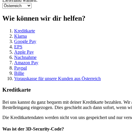
Lieferland wählen:
Wie können wir dir helfen?
Kreditkarte
Klarna
Google Pay
EPS
Apple Pay
Nachnahme
Amazon Pay
Paypal
Billie
Vorauskasse für unsere Kunden aus Österreich
Kreditkarte
Bei uns kannst du ganz bequem mit deiner Kreditkarte bezahlen. Wir
Bestelleingang eingezogen. Dies geschieht auch dann sofort, wenn wi
Die Kreditkartendaten werden nicht von uns gespeichert und nur versc
Was ist dеr 3D-Security-Code?