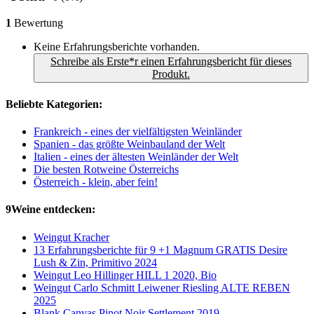
1
Bewertung
Keine Erfahrungsberichte vorhanden.
Schreibe als Erste*r einen Erfahrungsbericht für dieses
Produkt.
Beliebte Kategorien:
Frankreich - eines der vielfältigsten Weinländer
Spanien - das größte Weinbauland der Welt
Italien - eines der ältesten Weinländer der Welt
Die besten Rotweine Österreichs
Österreich - klein, aber fein!
9Weine entdecken:
Weingut Kracher
13 Erfahrungsberichte für 9 +1 Magnum GRATIS Desire
Lush & Zin, Primitivo 2024
Weingut Leo Hillinger HILL 1 2020, Bio
Weingut Carlo Schmitt Leiwener Riesling ALTE REBEN
2025
Blank Canvas Pinot Noir Settlement 2019