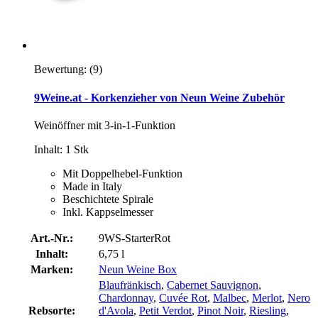
Bewertung:
(9)
9Weine.at - Korkenzieher von Neun Weine Zubehör
Weinöffner mit 3-in-1-Funktion
Inhalt: 1 Stk
Mit Doppelhebel-Funktion
Made in Italy
Beschichtete Spirale
Inkl. Kappselmesser
Art.-Nr.:
9WS-StarterRot
Inhalt:
6,75 l
Marken:
Neun Weine Box
Blaufränkisch
,
Cabernet Sauvignon
,
Chardonnay
,
Cuvée Rot
,
Malbec
,
Merlot
,
Nero
Rebsorte:
d'Avola
,
Petit Verdot
,
Pinot Noir
,
Riesling
,