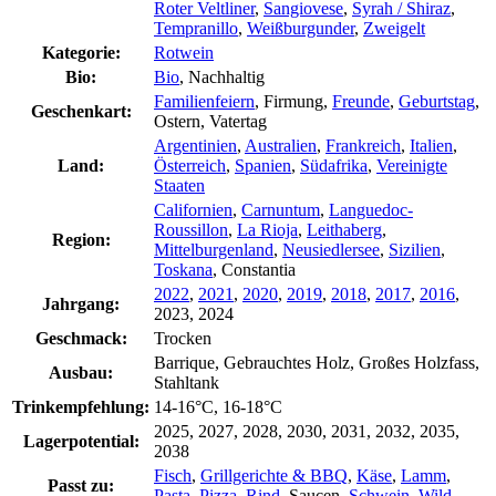
Roter Veltliner
,
Sangiovese
,
Syrah / Shiraz
,
Tempranillo
,
Weißburgunder
,
Zweigelt
Kategorie:
Rotwein
Bio:
Bio
, Nachhaltig
Familienfeiern
, Firmung,
Freunde
,
Geburtstag
,
Geschenkart:
Ostern, Vatertag
Argentinien
,
Australien
,
Frankreich
,
Italien
,
Land:
Österreich
,
Spanien
,
Südafrika
,
Vereinigte
Staaten
Californien
,
Carnuntum
,
Languedoc-
Roussillon
,
La Rioja
,
Leithaberg
,
Region:
Mittelburgenland
,
Neusiedlersee
,
Sizilien
,
Toskana
, Constantia
2022
,
2021
,
2020
,
2019
,
2018
,
2017
,
2016
,
Jahrgang:
2023, 2024
Geschmack:
Trocken
Barrique, Gebrauchtes Holz, Großes Holzfass,
Ausbau:
Stahltank
Trinkempfehlung:
14-16°C, 16-18°C
2025, 2027, 2028, 2030, 2031, 2032, 2035,
Lagerpotential:
2038
Fisch
,
Grillgerichte & BBQ
,
Käse
,
Lamm
,
Passt zu:
Pasta
,
Pizza
,
Rind
, Saucen,
Schwein
,
Wild