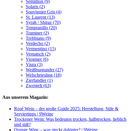
Sémillion (9)
Solaris (2)
Souvignier Gris (4)
St. Laurent (13)
Syrah / Shiraz (70)
Tempranillo (20)
Traminer (2)
Trebbiano (9)
Verdecho (2)
Vermentino (15)
Vernatsch (2)
Viognier (6)
Viura (3)
Weißburgunder (27)
Welschriesling (18)
Zierfandler (1)
Zweigelt (63)
Aus unserem Magazin:
Rosé Wein – der große Guide 2025: Herstellung, Stile &
Serviertipps | 9Weine
Trockener Wein: Was bedeuten trocken, halbtrocken, lieblich
und süß?
Orange Wine – was steckt dahinter? | 9Weine