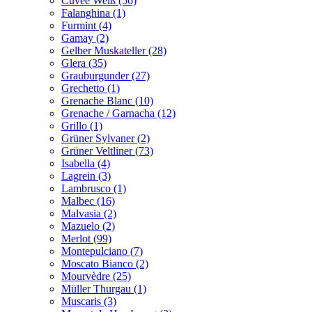
Cuvée Weiß (56)
Falanghina (1)
Furmint (4)
Gamay (2)
Gelber Muskateller (28)
Glera (35)
Grauburgunder (27)
Grechetto (1)
Grenache Blanc (10)
Grenache / Garnacha (12)
Grillo (1)
Grüner Sylvaner (2)
Grüner Veltliner (73)
Isabella (4)
Lagrein (3)
Lambrusco (1)
Malbec (16)
Malvasia (2)
Mazuelo (2)
Merlot (99)
Montepulciano (7)
Moscato Bianco (2)
Mourvèdre (25)
Müller Thurgau (1)
Muscaris (3)