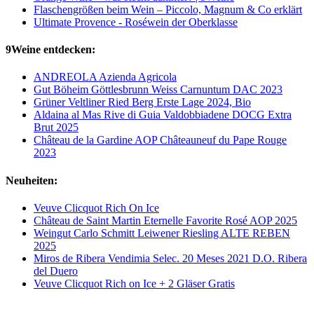
Flaschengrößen beim Wein – Piccolo, Magnum & Co erklärt
Ultimate Provence - Roséwein der Oberklasse
9Weine entdecken:
ANDREOLA Azienda Agricola
Gut Böheim Göttlesbrunn Weiss Carnuntum DAC 2023
Grüner Veltliner Ried Berg Erste Lage 2024, Bio
Aldaina al Mas Rive di Guia Valdobbiadene DOCG Extra
Brut 2025
Château de la Gardine AOP Châteauneuf du Pape Rouge
2023
Neuheiten:
Veuve Clicquot Rich On Ice
Château de Saint Martin Eternelle Favorite Rosé AOP 2025
Weingut Carlo Schmitt Leiwener Riesling ALTE REBEN
2025
Miros de Ribera Vendimia Selec. 20 Meses 2021 D.O. Ribera
del Duero
Veuve Clicquot Rich on Ice + 2 Gläser Gratis