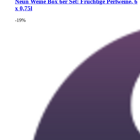
Neun Weine Box
6er Set: Fruchtige Perlweine, 6
x 0,75l
-19%