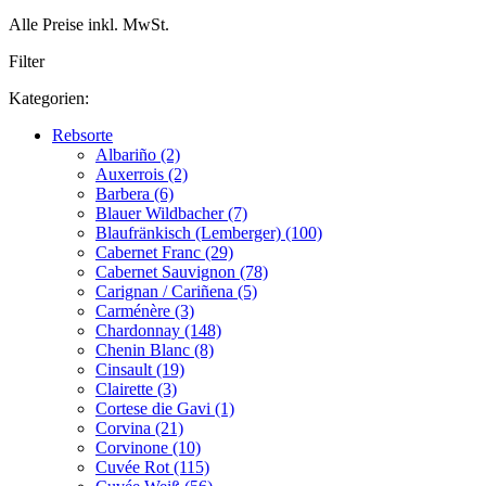
Alle Preise inkl. MwSt.
Filter
Kategorien:
Rebsorte
Albariño (2)
Auxerrois (2)
Barbera (6)
Blauer Wildbacher (7)
Blaufränkisch (Lemberger) (100)
Cabernet Franc (29)
Cabernet Sauvignon (78)
Carignan / Cariñena (5)
Carménère (3)
Chardonnay (148)
Chenin Blanc (8)
Cinsault (19)
Clairette (3)
Cortese die Gavi (1)
Corvina (21)
Corvinone (10)
Cuvée Rot (115)