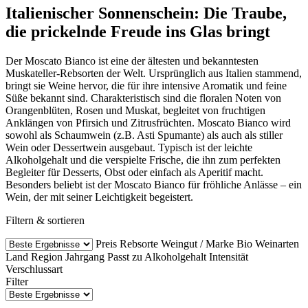
Italienischer Sonnenschein: Die Traube,
die prickelnde Freude ins Glas bringt
Der Moscato Bianco ist eine der ältesten und bekanntesten
Muskateller-Rebsorten der Welt. Ursprünglich aus Italien stammend,
bringt sie Weine hervor, die für ihre intensive Aromatik und feine
Süße bekannt sind. Charakteristisch sind die floralen Noten von
Orangenblüten, Rosen und Muskat, begleitet von fruchtigen
Anklängen von Pfirsich und Zitrusfrüchten. Moscato Bianco wird
sowohl als Schaumwein (z.B. Asti Spumante) als auch als stiller
Wein oder Dessertwein ausgebaut. Typisch ist der leichte
Alkoholgehalt und die verspielte Frische, die ihn zum perfekten
Begleiter für Desserts, Obst oder einfach als Aperitif macht.
Besonders beliebt ist der Moscato Bianco für fröhliche Anlässe – ein
Wein, der mit seiner Leichtigkeit begeistert.
Filtern & sortieren
Preis
Rebsorte
Weingut / Marke
Bio Weinarten
Land
Region
Jahrgang
Passt zu
Alkoholgehalt
Intensität
Verschlussart
Filter