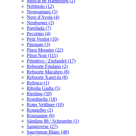
Muscat de Hambourg (2)
Nebbiolo (12)
Negroamaro (5)
Nero d'Avola (4)
Neuburger (2)
Parellada (7)
Pecorino (4)
Petit Verdot (10)
Pinotage (3)
Pinot Meunier (22)
Pinot Noir (111)
Primitivo / Zinfandel (17)
Rebsorte Friulano (2)
Rebsorte Macabeo (8)
Rebsorte Xarel-Io (8)
Refosco (1)
Ribolla Gialla (5)
Riesling (59)
Rondinella (18)
Roter Veltliner (10)
Rotgipfler (2)
Roussanne (6)
Sämling 88 / Scheurebe (1)
Sangiovese (27)
Sauvignon Blanc (48)