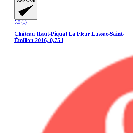
Warenkorb
5.0 (1)
Château Haut-Piquat
La Fleur Lussac-​Saint-​
Émilion 2016, 0,75 l