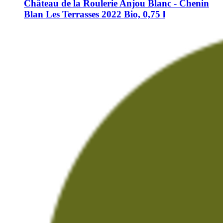
Château de la Roulerie
Anjou Blanc -​ Chenin
Blan Les Terrasses 2022 Bio, 0,75 l