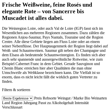
Frische Weißweine, feine Rosés und
elegante Rote – von Sancerre bis
Muscadet ist alles dabei.
Die Weinregion Loire, oder auch Val de Loire (IGP) fasst sich im
Wesentlichen aus mehreren Regionen zusammen. Dazu zählen die
Regionen Anjou-Saumur, Pays Nantals, Touraine und die Region
Centre. Alle diese Gebiete liegen am Fluss Loire oder an einem
seiner Nebenflüsse. Der Hauptaugenmerk der Region liegt dabei auf
Weiß- und Schaumweinen. Saumur gilt neben der Champagne und
dem Elsass als bedeutende Schaumweinregion. Es finden sich aber
auch sehr spannende und aussergewöhnliche Rotweine, wie zum
Beispiel Cabernet Franc in dem Gebiet. Gerade Sauvginon und
Chenin Blanc erreichen hier aber Qualitäten die man ohne
Umschweife als Weltklasse bezeichnen kann. Die Vielfalt ist so
enorm, dass es nicht leicht fällt die wirklich guten Vertreter zu
finden.
Filtern & sortieren
Preis
Rebsorte
Weingut / Marke
Bio Weinarten
Land
Region
Jahrgang
Passt zu
Alkoholgehalt
Intensität
Verschlussart