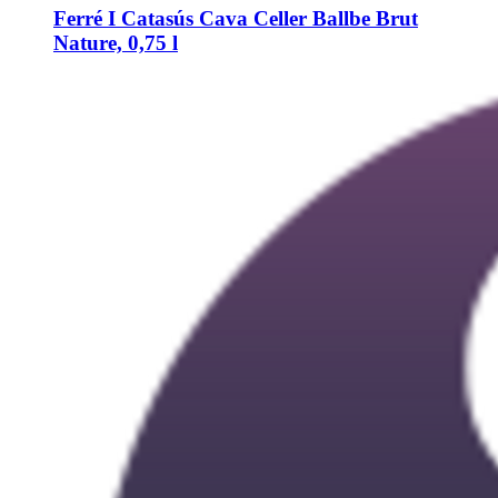
Ferré I Catasús
Cava Celler Ballbe Brut
Nature, 0,75 l