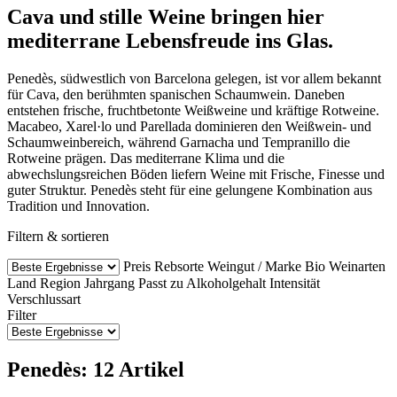
Cava und stille Weine bringen hier
mediterrane Lebensfreude ins Glas.
Penedès, südwestlich von Barcelona gelegen, ist vor allem bekannt
für Cava, den berühmten spanischen Schaumwein. Daneben
entstehen frische, fruchtbetonte Weißweine und kräftige Rotweine.
Macabeo, Xarel·lo und Parellada dominieren den Weißwein- und
Schaumweinbereich, während Garnacha und Tempranillo die
Rotweine prägen. Das mediterrane Klima und die
abwechslungsreichen Böden liefern Weine mit Frische, Finesse und
guter Struktur. Penedès steht für eine gelungene Kombination aus
Tradition und Innovation.
Filtern & sortieren
Preis
Rebsorte
Weingut / Marke
Bio Weinarten
Land
Region
Jahrgang
Passt zu
Alkoholgehalt
Intensität
Verschlussart
Filter
Penedès: 12 Artikel