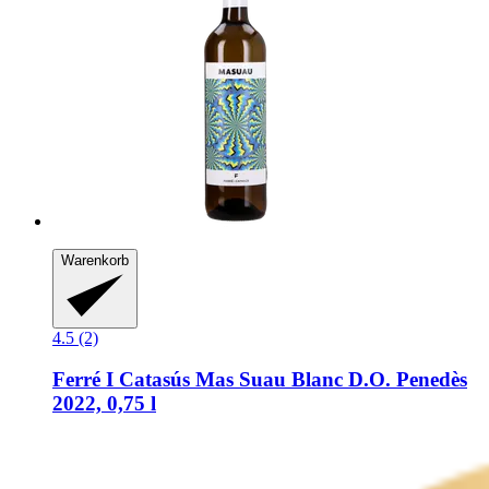
Warenkorb
4.5 (2)
Ferré I Catasús
Mas Suau Blanc D.O. Penedès
2022, 0,75 l