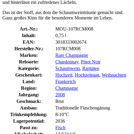
und hinterlässt ein zufriedenes Lächeln.
Das ist der Stoff, aus dem die Schaumweinträume gemacht sind.
Ganz großes Kino für die besonderen Momente im Leben.
Art.-Nr.:
MOU-107RCM008
Inhalt:
0,75 l
EAN:
3018333002674
Hersteller-Nr.:
107RCM008
Marken:
Rare Champagne
Rebsorte:
Chardonnay
,
Pinot Noir
Kategorie:
Schaumwein
,
Raritäten
Geschenkart:
Hochzeit
,
Hochzeitstag
,
Weihnachten
Land:
Frankreich
Region:
Champagne
Jahrgang:
2008
Geschmack:
Brut
Ausbau:
Traditionelle Flaschengärung
Trinkempfehlung:
8-10°C
Lagerpotential:
2036
Passt zu:
Fisch