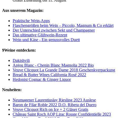
Gratis Zustellung bis 11. August
Aus unserem Magazin:
Praktische Wein-Apps
Flaschengrößen beim Wein – Piccolo, Magnum & Co erklärt
Der Unterschied zwischen Sekt und Champagner
Das ultimative Glühwein-Rezept
Wein und Käse - Ein genussvolles Duett
9Weine entdecken:
Dakishvili
Anjou Blanc - Chenin Blanc Magnolia 2022 Bio
Veuve Clicquot La Grande Dame 2018 Geschenkverpackung
Bread & Butter Wines California Rosé 2022
Hedonist Cognac & Ginger Liquor
Neuheiten:
Neumagener Laurentiuslay Riesling 2023 Auslese
Baron de Filar Roble 2022 D.O. Ribera del Duero
Veuve Clicquot Rich on Ice + 2 Gläser Gratis
Château Saint Roch AOP Lirac Rouge Confidentielle 2023