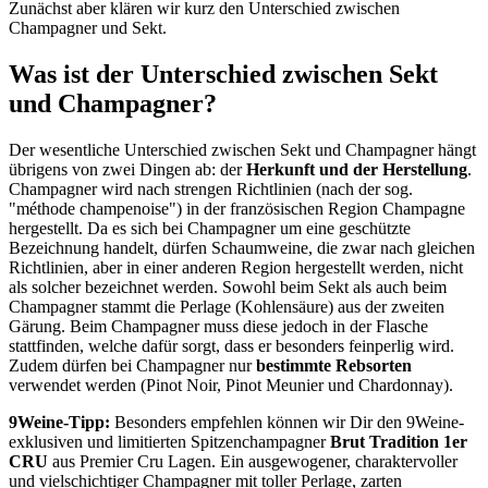
Zunächst aber klären wir kurz den Unterschied zwischen
Champagner und Sekt.
Was ist der Unterschied zwischen Sekt
und Champagner?
Der wesentliche Unterschied zwischen Sekt und Champagner hängt
übrigens von zwei Dingen ab: der
Herkunft und der Herstellung
.
Champagner wird nach strengen Richtlinien (nach der sog.
"méthode champenoise") in der französischen Region Champagne
hergestellt. Da es sich bei Champagner um eine geschützte
Bezeichnung handelt, dürfen Schaumweine, die zwar nach gleichen
Richtlinien, aber in einer anderen Region hergestellt werden, nicht
als solcher bezeichnet werden. Sowohl beim Sekt als auch beim
Champagner stammt die Perlage (Kohlensäure) aus der zweiten
Gärung. Beim Champagner muss diese jedoch in der Flasche
stattfinden, welche dafür sorgt, dass er besonders feinperlig wird.
Zudem dürfen bei Champagner nur
bestimmte Rebsorten
verwendet werden (Pinot Noir, Pinot Meunier und Chardonnay).
9Weine-Tipp:
Besonders empfehlen können wir Dir den 9Weine-
exklusiven und limitierten Spitzenchampagner
Brut Tradition 1er
CRU
aus Premier Cru Lagen. Ein ausgewogener, charaktervoller
und vielschichtiger Champagner mit toller Perlage, zarten