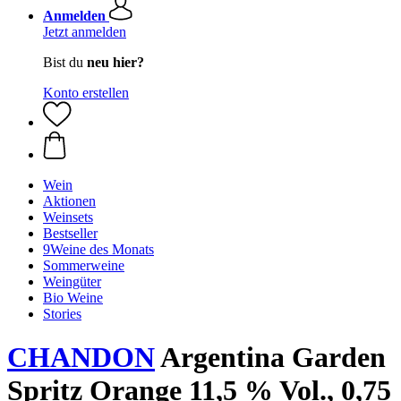
Anmelden
Jetzt anmelden
Bist du
neu hier?
Konto erstellen
Wein
Aktionen
Weinsets
Bestseller
9Weine des Monats
Sommerweine
Weingüter
Bio Weine
Stories
CHANDON
Argentina Garden
Spritz Orange 11,5 % Vol., 0,75