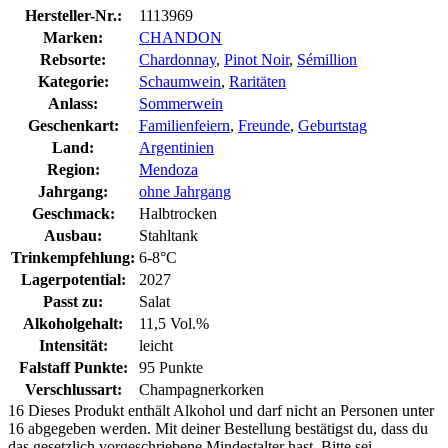
Hersteller-Nr.:
1113969
Marken:
CHANDON
Rebsorte:
Chardonnay
,
Pinot Noir
,
Sémillion
Kategorie:
Schaumwein
,
Raritäten
Anlass:
Sommerwein
Geschenkart:
Familienfeiern
,
Freunde
,
Geburtstag
Land:
Argentinien
Region:
Mendoza
Jahrgang:
ohne Jahrgang
Geschmack:
Halbtrocken
Ausbau:
Stahltank
Trinkempfehlung:
6-8°C
Lagerpotential:
2027
Passt zu:
Salat
Alkoholgehalt:
11,5 Vol.%
Intensität:
leicht
Falstaff Punkte:
95 Punkte
Verschlussart:
Champagnerkorken
16
Dieses Produkt enthält Alkohol und darf nicht an Personen unter
16 abgegeben werden. Mit deiner Bestellung bestätigst du, dass du
das gesetzlich vorgeschriebene Mindestalter hast. Bitte sei