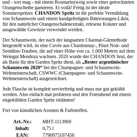
und - wer mag - mit einem Rosmarinzweig sowie einer getrockneten
Orangenscheibe garnieren. Et voilà! Fertig ist der ideale
Sommerspritzer.
CHANDON Spritz
ist die perfekte Vermählung
von Schaumwein und einem handgefertigten Bitterorangen-Likör,
für den natürlicher Orangenschalenextrakt, erlesene Kräuter und
ausgewählte Gewürze verwendet werden.
Der Schaumwein, der nach der langsamen Charmat-Gärmethode
hergestellt wird, ist eine Cuvée aus Chardonnay-, Pinot Noir- und
Semillon-Trauben, die auf einer Höhe von ca. 1.000 Metern auf dem
Weingut Mendoza wachsen. 2020 wurde der CHANDON brut, der
als Basis für den Garden Spritz dient, als
„Bester argentinischer
Schaumwein 2020“
bei der Champagner- und Schaumwein-
Weltmeisterschaft, CSWWC (Champagner- und Schaumwein-
Weltmeisterschaft) ausgezeichnet.
Jede Flasche ist komplett servierfertig und muss nur gut gekühlt
werden. Also einfach mal probieren und den Feierabend mit einem
eisgekühlten Garden Spritz einläuten!
Frei von künstlichen Aromen & Farbstoffen.
Art.-Nr.:
MHT-1113969
Inhalt:
0,75 l
EAN:
7790975197456