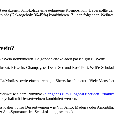
nt gesalzenen Schokolade eine gelungene Komposition. Dabei sollte der R
kolade (Kakaogehalt: 36-45%) kombinieren. Zu den folgenden Weißwei
Wein?
mit Wein kombinieren. Folgende Schokoladen passen gut zu Wein:
Muskat, Eiswein, Champagner Demi-Sec und Rosé Port. Weiße Schokolad
ntilla-Moriles sowie einem cremigen Sherry kombinieren. Viele Mensche
pielsweise einem Primitivo (
hier geht's zum Blogpost über den Primitiv
kaogehalt mit Dessertweinen kombiniert werden.
sst daher gut zu Dessertweinen wie Vin Santo, Madeira oder Amontill
er Asti-Spumante den Schokoladengeschmack.