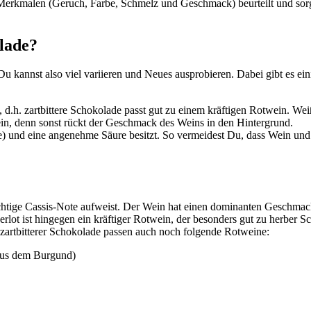
malen (Geruch, Farbe, Schmelz und Geschmack) beurteilt und sorgen n
lade?
kannst also viel variieren und Neues ausprobieren. Dabei gibt es eini
, d.h. zartbittere Schokolade passt gut zu einem kräftigen Rotwein. W
ein, denn sonst rückt der Geschmack des Weins in den Hintergrund.
e) und eine angenehme Säure besitzt. So vermeidest Du, dass Wein un
ruchtige Cassis-Note aufweist. Der Wein hat einen dominanten Geschmac
rlot ist hingegen ein kräftiger Rotwein, der besonders gut zu herber 
artbitterer Schokolade passen auch noch folgende Rotweine:
 aus dem Burgund)