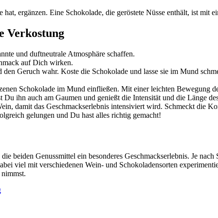
 hat, ergänzen. Eine Schokolade, die geröstete Nüsse enthält, ist mit
ie Verkostung
annte und duftneutrale Atmosphäre schaffen.
chmack auf Dich wirken.
 den Geruch wahr. Koste die Schokolade und lasse sie im Mund schmel
zenen Schokolade im Mund einfließen. Mit einer leichten Bewegung de
Du ihn auch am Gaumen und genießt die Intensität und die Länge de
in, damit das Geschmackserlebnis intensiviert wird. Schmeckt die K
olgreich gelungen und Du hast alles richtig gemacht!
die beiden Genussmittel ein besonderes Geschmackserlebnis. Je nach 
dabei viel mit verschiedenen Wein- und Schokoladensorten experimenti
t nimmst.
g