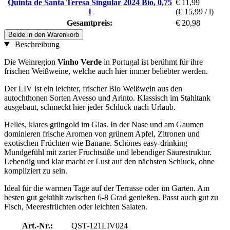
Quinta de Santa Teresa Singular 2024 Bio, 0,75
€ 11,99
l
(€ 15,99 / l)
Gesamtpreis:
€ 20,98
Beide in den Warenkorb
Beschreibung
Die Weinregion
Vinho Verde
in Portugal ist berühmt für ihre
frischen Weißweine, welche auch hier immer beliebter werden.
Der LIV ist ein leichter, frischer Bio Weißwein aus den
autochthonen Sorten Avesso und Arinto. Klassisch im Stahltank
ausgebaut, schmeckt hier jeder Schluck nach Urlaub.
Helles, klares grüngold im Glas. In der Nase und am Gaumen
dominieren frische Aromen von grünem Apfel, Zitronen und
exotischen Früchten wie Banane. Schönes easy-drinking
Mundgefühl mit zarter Fruchtsüße und lebendiger Säurestruktur.
Lebendig und klar macht er Lust auf den nächsten Schluck, ohne
kompliziert zu sein.
Ideal für die warmen Tage auf der Terrasse oder im Garten. Am
besten gut gekühlt zwischen 6-8 Grad genießen. Passt auch gut zu
Fisch, Meeresfrüchten oder leichten Salaten.
Art.-Nr.:
QST-121LIV024