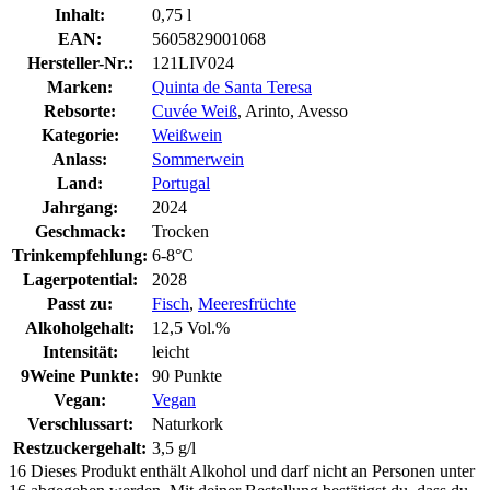
Inhalt:
0,75 l
EAN:
5605829001068
Hersteller-Nr.:
121LIV024
Marken:
Quinta de Santa Teresa
Rebsorte:
Cuvée Weiß
, Arinto, Avesso
Kategorie:
Weißwein
Anlass:
Sommerwein
Land:
Portugal
Jahrgang:
2024
Geschmack:
Trocken
Trinkempfehlung:
6-8°C
Lagerpotential:
2028
Passt zu:
Fisch
,
Meeresfrüchte
Alkoholgehalt:
12,5 Vol.%
Intensität:
leicht
9Weine Punkte:
90 Punkte
Vegan:
Vegan
Verschlussart:
Naturkork
Restzuckergehalt:
3,5 g/l
16
Dieses Produkt enthält Alkohol und darf nicht an Personen unter