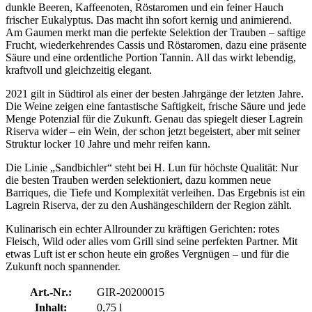
dunkle Beeren, Kaffeenoten, Röstaromen und ein feiner Hauch
frischer Eukalyptus. Das macht ihn sofort kernig und animierend.
Am Gaumen merkt man die perfekte Selektion der Trauben – saftige
Frucht, wiederkehrendes Cassis und Röstaromen, dazu eine präsente
Säure und eine ordentliche Portion Tannin. All das wirkt lebendig,
kraftvoll und gleichzeitig elegant.
2021 gilt in Südtirol als einer der besten Jahrgänge der letzten Jahre.
Die Weine zeigen eine fantastische Saftigkeit, frische Säure und jede
Menge Potenzial für die Zukunft. Genau das spiegelt dieser Lagrein
Riserva wider – ein Wein, der schon jetzt begeistert, aber mit seiner
Struktur locker 10 Jahre und mehr reifen kann.
Die Linie „Sandbichler“ steht bei H. Lun für höchste Qualität: Nur
die besten Trauben werden selektioniert, dazu kommen neue
Barriques, die Tiefe und Komplexität verleihen. Das Ergebnis ist ein
Lagrein Riserva, der zu den Aushängeschildern der Region zählt.
Kulinarisch ein echter Allrounder zu kräftigen Gerichten: rotes
Fleisch, Wild oder alles vom Grill sind seine perfekten Partner. Mit
etwas Luft ist er schon heute ein großes Vergnügen – und für die
Zukunft noch spannender.
Art.-Nr.:
GIR-20200015
Inhalt:
0,75 l