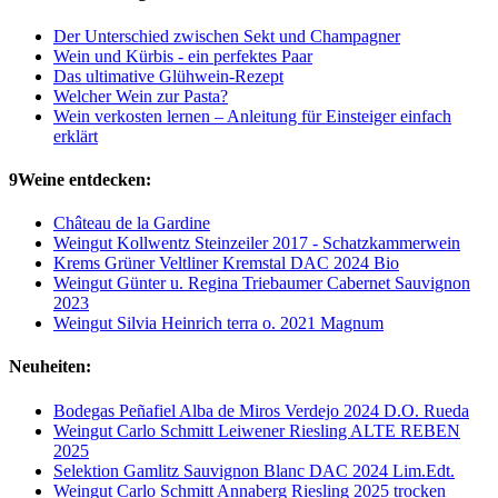
Der Unterschied zwischen Sekt und Champagner
Wein und Kürbis - ein perfektes Paar
Das ultimative Glühwein-Rezept
Welcher Wein zur Pasta?
Wein verkosten lernen – Anleitung für Einsteiger einfach
erklärt
9Weine entdecken:
Château de la Gardine
Weingut Kollwentz Steinzeiler 2017 - Schatzkammerwein
Krems Grüner Veltliner Kremstal DAC 2024 Bio
Weingut Günter u. Regina Triebaumer Cabernet Sauvignon
2023
Weingut Silvia Heinrich terra o. 2021 Magnum
Neuheiten:
Bodegas Peñafiel Alba de Miros Verdejo 2024 D.O. Rueda
Weingut Carlo Schmitt Leiwener Riesling ALTE REBEN
2025
Selektion Gamlitz Sauvignon Blanc DAC 2024 Lim.Edt.
Weingut Carlo Schmitt Annaberg Riesling 2025 trocken