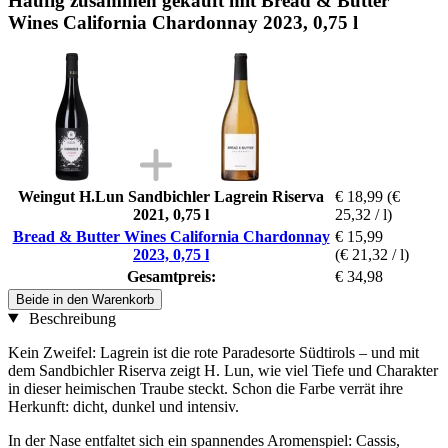
Häufig zusammen gekauft mit Bread & Butter
Wines California Chardonnay 2023, 0,75 l
Weingut H.Lun Sandbichler Lagrein Riserva
€ 18,99
(€
2021, 0,75 l
25,32 / l)
Bread & Butter Wines California Chardonnay
€ 15,99
2023, 0,75 l
(€ 21,32 / l)
Gesamtpreis:
€ 34,98
Beide in den Warenkorb
Beschreibung
Kein Zweifel: Lagrein ist die rote Paradesorte Südtirols – und mit
dem Sandbichler Riserva zeigt H. Lun, wie viel Tiefe und Charakter
in dieser heimischen Traube steckt. Schon die Farbe verrät ihre
Herkunft: dicht, dunkel und intensiv.
In der Nase entfaltet sich ein spannendes Aromenspiel: Cassis,