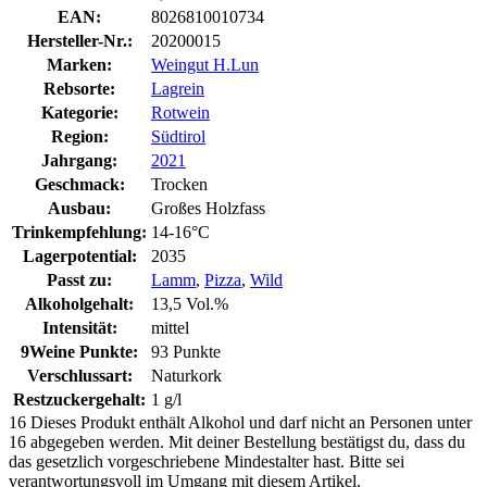
EAN:
8026810010734
Hersteller-Nr.:
20200015
Marken:
Weingut H.Lun
Rebsorte:
Lagrein
Kategorie:
Rotwein
Region:
Südtirol
Jahrgang:
2021
Geschmack:
Trocken
Ausbau:
Großes Holzfass
Trinkempfehlung:
14-16°C
Lagerpotential:
2035
Passt zu:
Lamm
,
Pizza
,
Wild
Alkoholgehalt:
13,5 Vol.%
Intensität:
mittel
9Weine Punkte:
93 Punkte
Verschlussart:
Naturkork
Restzuckergehalt:
1 g/l
16
Dieses Produkt enthält Alkohol und darf nicht an Personen unter
16 abgegeben werden. Mit deiner Bestellung bestätigst du, dass du
das gesetzlich vorgeschriebene Mindestalter hast. Bitte sei
verantwortungsvoll im Umgang mit diesem Artikel.