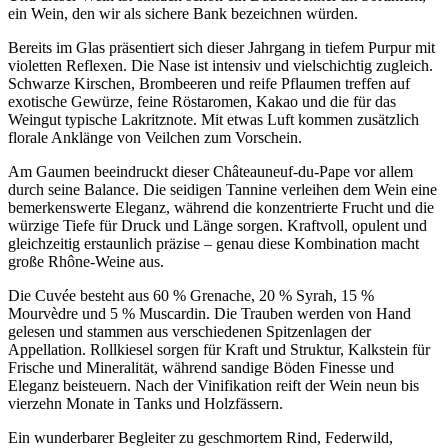
ein Wein, den wir als sichere Bank bezeichnen würden.
Bereits im Glas präsentiert sich dieser Jahrgang in tiefem Purpur mit
violetten Reflexen. Die Nase ist intensiv und vielschichtig zugleich.
Schwarze Kirschen, Brombeeren und reife Pflaumen treffen auf
exotische Gewürze, feine Röstaromen, Kakao und die für das
Weingut typische Lakritznote. Mit etwas Luft kommen zusätzlich
florale Anklänge von Veilchen zum Vorschein.
Am Gaumen beeindruckt dieser Châteauneuf-du-Pape vor allem
durch seine Balance. Die seidigen Tannine verleihen dem Wein eine
bemerkenswerte Eleganz, während die konzentrierte Frucht und die
würzige Tiefe für Druck und Länge sorgen. Kraftvoll, opulent und
gleichzeitig erstaunlich präzise – genau diese Kombination macht
große Rhône-Weine aus.
Die Cuvée besteht aus 60 % Grenache, 20 % Syrah, 15 %
Mourvèdre und 5 % Muscardin. Die Trauben werden von Hand
gelesen und stammen aus verschiedenen Spitzenlagen der
Appellation. Rollkiesel sorgen für Kraft und Struktur, Kalkstein für
Frische und Mineralität, während sandige Böden Finesse und
Eleganz beisteuern. Nach der Vinifikation reift der Wein neun bis
vierzehn Monate in Tanks und Holzfässern.
Ein wunderbarer Begleiter zu geschmortem Rind, Federwild,