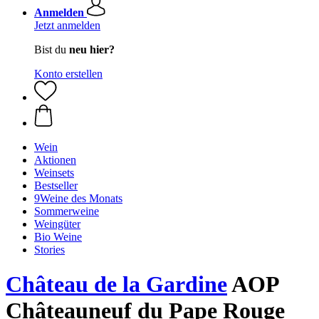
Anmelden
Jetzt anmelden
Bist du
neu hier?
Konto erstellen
Wein
Aktionen
Weinsets
Bestseller
9Weine des Monats
Sommerweine
Weingüter
Bio Weine
Stories
Château de la Gardine
AOP
Châteauneuf du Pape Rouge