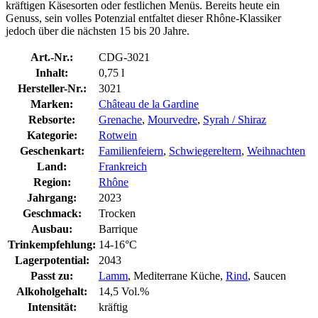
kräftigen Käsesorten oder festlichen Menüs. Bereits heute ein
Genuss, sein volles Potenzial entfaltet dieser Rhône-Klassiker
jedoch über die nächsten 15 bis 20 Jahre.
Art.-Nr.:
CDG-3021
Inhalt:
0,75 l
Hersteller-Nr.:
3021
Marken:
Château de la Gardine
Rebsorte:
Grenache
,
Mourvedre
,
Syrah / Shiraz
Kategorie:
Rotwein
Geschenkart:
Familienfeiern
,
Schwiegereltern
,
Weihnachten
Land:
Frankreich
Region:
Rhône
Jahrgang:
2023
Geschmack:
Trocken
Ausbau:
Barrique
Trinkempfehlung:
14-16°C
Lagerpotential:
2043
Passt zu:
Lamm
, Mediterrane Küche,
Rind
, Saucen
Alkoholgehalt:
14,5 Vol.%
Intensität:
kräftig