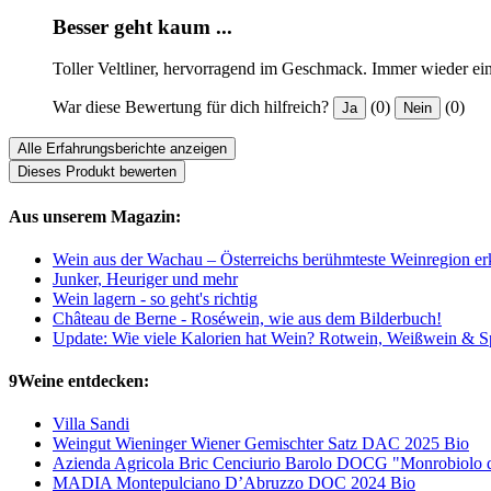
Besser geht kaum ...
Toller Veltliner, hervorragend im Geschmack. Immer wieder ei
War diese Bewertung für dich hilfreich?
(0)
(0)
Ja
Nein
Alle Erfahrungsberichte anzeigen
Dieses Produkt bewerten
Aus unserem Magazin:
Wein aus der Wachau – Österreichs berühmteste Weinregion erk
Junker, Heuriger und mehr
Wein lagern - so geht's richtig
Château de Berne - Roséwein, wie aus dem Bilderbuch!
Update: Wie viele Kalorien hat Wein? Rotwein, Weißwein & Sp
9Weine entdecken:
Villa Sandi
Weingut Wieninger Wiener Gemischter Satz DAC 2025 Bio
Azienda Agricola Bric Cenciurio Barolo DOCG "Monrobiolo d
MADIA Montepulciano D’Abruzzo DOC 2024 Bio