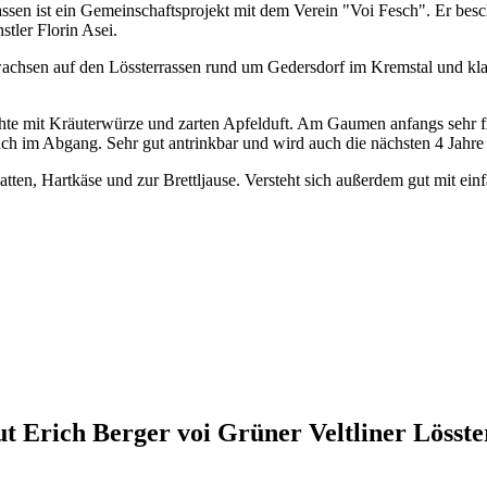
assen ist ein Gemeinschaftsprojekt mit dem Verein "Voi Fesch". Er bes
tler Florin Asei.
wachsen auf den Lössterrassen rund um Gedersdorf im Kremstal und kl
üchte mit Kräuterwürze und zarten Apfelduft. Am Gaumen anfangs sehr 
uch im Abgang. Sehr gut antrinkbar und wird auch die nächsten 4 Jahre
latten, Hartkäse und zur Brettljause. Versteht sich außerdem gut mit e
gut Erich Berger voi Grüner Veltliner Lös