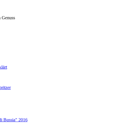
n Genuss
lärt
ritzer
i Bussia" 2016