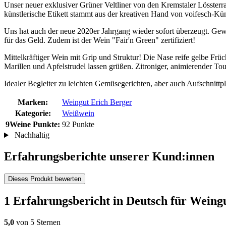
Unser neuer exklusiver Grüner Veltliner von den Kremstaler Lössterr
künstlerische Etikett stammt aus der kreativen Hand von voifesch-Küns
Uns hat auch der neue 2020er Jahrgang wieder sofort überzeugt. Ge
für das Geld. Zudem ist der Wein "Fair'n Green" zertifiziert!
Mittelkräftiger Wein mit Grip und Struktur! Die Nase reife gelbe Fr
Marillen und Apfelstrudel lassen grüßen. Zitroniger, animierender To
Idealer Begleiter zu leichten Gemüsegerichten, aber auch Aufschnittp
Marken:
Weingut Erich Berger
Kategorie:
Weißwein
9Weine Punkte:
92 Punkte
Nachhaltig
Erfahrungsberichte unserer Kund:innen
Dieses Produkt bewerten
1 Erfahrungsbericht in Deutsch für Wein
5,0
von 5 Sternen