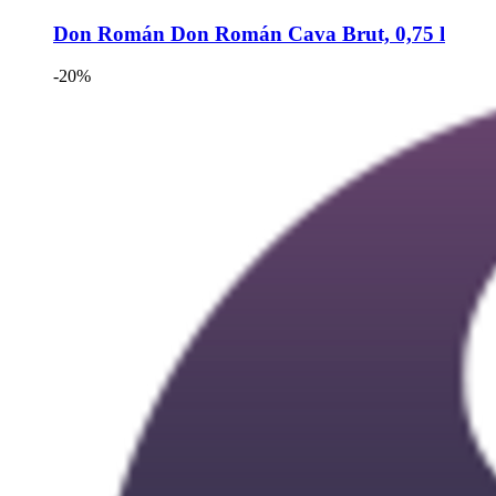
Don Román
Don Román Cava Brut, 0,75 l
-20%