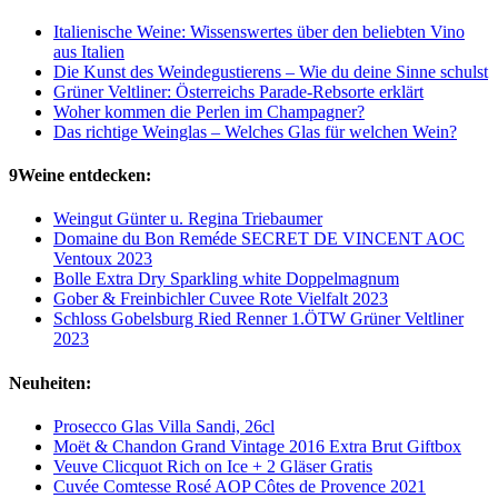
Italienische Weine: Wissenswertes über den beliebten Vino
aus Italien
Die Kunst des Weindegustierens – Wie du deine Sinne schulst
Grüner Veltliner: Österreichs Parade-Rebsorte erklärt
Woher kommen die Perlen im Champagner?
Das richtige Weinglas – Welches Glas für welchen Wein?
9Weine entdecken:
Weingut Günter u. Regina Triebaumer
Domaine du Bon Reméde SECRET DE VINCENT AOC
Ventoux 2023
Bolle Extra Dry Sparkling white Doppelmagnum
Gober & Freinbichler Cuvee Rote Vielfalt 2023
Schloss Gobelsburg Ried Renner 1.ÖTW Grüner Veltliner
2023
Neuheiten:
Prosecco Glas Villa Sandi, 26cl
Moët & Chandon Grand Vintage 2016 Extra Brut Giftbox
Veuve Clicquot Rich on Ice + 2 Gläser Gratis
Cuvée Comtesse Rosé AOP Côtes de Provence 2021