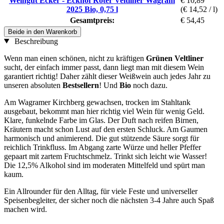
Weingut Ecker - Eckhof Roter Veltliner Wagram
€ 10,89
2025 Bio, 0,75 l
(€ 14,52 / l)
Gesamtpreis:
€ 54,45
Beide in den Warenkorb
Beschreibung
Wenn man einen schönen, nicht zu kräftigen
Grünen Veltliner
sucht, der einfach immer passt, dann liegt man mit diesem Wein
garantiert richtig! Daher zählt dieser Weißwein auch jedes Jahr zu
unseren absoluten
Bestsellern
! Und
Bio
noch dazu.
Am Wagramer Kirchberg gewachsen, trocken im Stahltank
ausgebaut, bekommt man hier richtig viel Wein für wenig Geld.
Klare, funkelnde Farbe im Glas. Der Duft nach reifen Birnen,
Kräutern macht schon Lust auf den ersten Schluck. Am Gaumen
harmonisch und animierend. Die gut stützende Säure sorgt für
reichlich Trinkfluss. Im Abgang zarte Würze und heller Pfeffer
gepaart mit zartem Fruchtschmelz. Trinkt sich leicht wie Wasser!
Die 12,5% Alkohol sind im moderaten Mittelfeld und spürt man
kaum.
Ein Allrounder für den Alltag, für viele Feste und universeller
Speisenbegleiter, der sicher noch die nächsten 3-4 Jahre auch Spaß
machen wird.