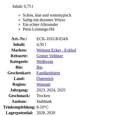
Inhalt: 0,75 l
Schön, klar und sortentypisch
Saftig mit dezenter Würze
Ein echter Allrounder
Preis-Leistungs-Hit
Art.-Nr.:
ECK-101GK024/6
Inhalt:
4,50 l
Marken:
Weingut Ecker - Eckhof
Rebsorte:
Grüner Veltliner
Kategorie:
Weißwein
Bio:
Bio
Geschenkart:
Familienfeiern
Land:
Österreich
Region:
Wagram
Jahrgang:
2023, 2024, 2025
Geschmack:
Trocken
Ausbau:
Stahltank
Trinkempfehlung:
8-10°C
Lagerpotential:
2028, 2029