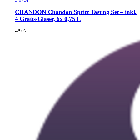
CHANDON
Chandon Spritz Tasting Set – inkl.
4 Gratis-​Gläser, 6x 0,75 L
-29%