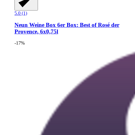
5.0 (1)
Neun Weine Box
6er Box: Best of Rosé der
Provence, 6x0,75l
-17%