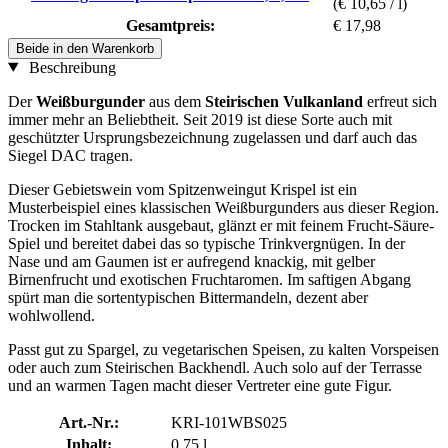
(€ 10,65 / l)
Gesamtpreis:
€ 17,98
Beide in den Warenkorb
Beschreibung
Der
Weißburgunder
aus dem
Steirischen Vulkanland
erfreut sich
immer mehr an Beliebtheit. Seit 2019 ist diese Sorte auch mit
geschützter Ursprungsbezeichnung zugelassen und darf auch das
Siegel DAC tragen.
Dieser Gebietswein vom Spitzenweingut Krispel ist ein
Musterbeispiel eines klassischen Weißburgunders aus dieser Region.
Trocken im Stahltank ausgebaut, glänzt er mit feinem Frucht-Säure-
Spiel und bereitet dabei das so typische Trinkvergnügen. In der
Nase und am Gaumen ist er aufregend knackig, mit gelber
Birnenfrucht und exotischen Fruchtaromen. Im saftigen Abgang
spürt man die sortentypischen Bittermandeln, dezent aber
wohlwollend.
Passt gut zu Spargel, zu vegetarischen Speisen, zu kalten Vorspeisen
oder auch zum Steirischen Backhendl. Auch solo auf der Terrasse
und an warmen Tagen macht dieser Vertreter eine gute Figur.
Art.-Nr.:
KRI-101WBS025
Inhalt:
0,75 l