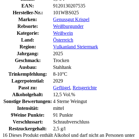
EAN:
9120130207535
Hersteller-Nr.:
101WBS025
Marken:
Genussgut Krispel
Rebsorte:
Weißburgunder
Kategorie:
Weißwein
Land:
Österreich
Region:
Vulkanland Steiermark
Jahrgang:
2025
Geschmack:
Trocken
Ausbau:
Stahltank
Trinkempfehlung:
8-10°C
Lagerpotential:
2029
Passt zu:
Geflügel
,
Reisgerichte
Alkoholgehalt:
12,5 Vol.%
Sonstige Bewertungen:
4 Sterne Weingut
Intensität:
mittel
9Weine Punkte:
91 Punkte
Verschlussart:
Schraubverschluss
Restzuckergehalt:
2,5 g/l
16
Dieses Produkt enthält Alkohol und darf nicht an Personen unter