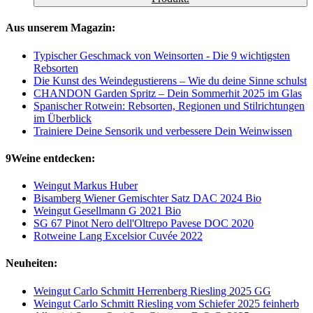
Aus unserem Magazin:
Typischer Geschmack von Weinsorten - Die 9 wichtigsten
Rebsorten
Die Kunst des Weindegustierens – Wie du deine Sinne schulst
CHANDON Garden Spritz – Dein Sommerhit 2025 im Glas
Spanischer Rotwein: Rebsorten, Regionen und Stilrichtungen
im Überblick
Trainiere Deine Sensorik und verbessere Dein Weinwissen
9Weine entdecken:
Weingut Markus Huber
Bisamberg Wiener Gemischter Satz DAC 2024 Bio
Weingut Gesellmann G 2021 Bio
SG 67 Pinot Nero dell'Oltrepo Pavese DOC 2020
Rotweine Lang Excelsior Cuvée 2022
Neuheiten:
Weingut Carlo Schmitt Herrenberg Riesling 2025 GG
Weingut Carlo Schmitt Riesling vom Schiefer 2025 feinherb