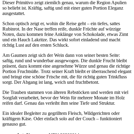
Dieser Primitivo zeigt ziemlich genau, warum die Region Apulien
so beliebt ist. Kräftig, saftig und mit einer guten Portion Eleganz
ausgestattet.
Schon optisch zeigt er, wohin die Reise geht – ein tiefes, sattes
Rubinrot. In der Nase treffen reife, dunkle Früchte auf würzige
Noten, dazu kommen feine Anklänge von Schokolade, etwas Zimt
und ein Hauch Lakritze. Das wirkt sofort einladend und macht
richtig Lust auf den ersten Schluck.
Am Gaumen zeigt sich der Wein dann von seiner besten Seite:
saftig, rund und wunderbar ausgewogen. Die dunkle Frucht bleibt
präsent, dazu kommt eine angenehme Würze und genau die richtige
Portion Fruchtsüße. Trotz seiner Kraft bleibt er überraschend elegant
und bringt eine schöne Frische mit, die für richtig guten Trinkfluss
sorgt. Der Abgang ist lang, weich und fruchtbetont.
Die Trauben stammen von älteren Rebstöcken und werden mit viel
Sorgfalt verarbeitet, bevor der Wein für mehrere Monate im Holz
reifen darf. Genau das verleiht ihm seine Tiefe und Struktur.
Ein idealer Begleiter zu gegrilltem Fleisch, Wildgerichten oder
kräftigem Käse. Oder einfach solo auf der Couch – funktioniert
genauso gut.