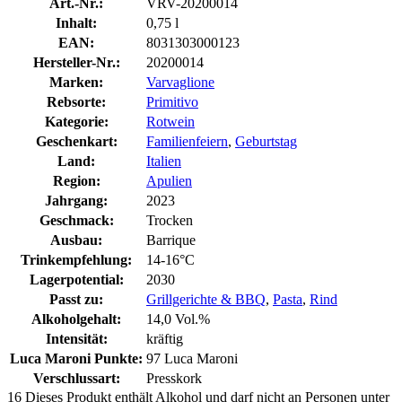
Art.-Nr.:
VRV-20200014
Inhalt:
0,75 l
EAN:
8031303000123
Hersteller-Nr.:
20200014
Marken:
Varvaglione
Rebsorte:
Primitivo
Kategorie:
Rotwein
Geschenkart:
Familienfeiern
,
Geburtstag
Land:
Italien
Region:
Apulien
Jahrgang:
2023
Geschmack:
Trocken
Ausbau:
Barrique
Trinkempfehlung:
14-16°C
Lagerpotential:
2030
Passt zu:
Grillgerichte & BBQ
,
Pasta
,
Rind
Alkoholgehalt:
14,0 Vol.%
Intensität:
kräftig
Luca Maroni Punkte:
97 Luca Maroni
Verschlussart:
Presskork
16
Dieses Produkt enthält Alkohol und darf nicht an Personen unter