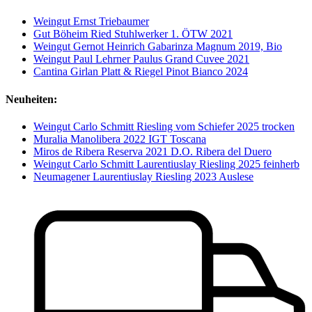
Weingut Ernst Triebaumer
Gut Böheim Ried Stuhlwerker 1. ÖTW 2021
Weingut Gernot Heinrich Gabarinza Magnum 2019, Bio
Weingut Paul Lehrner Paulus Grand Cuvee 2021
Cantina Girlan Platt & Riegel Pinot Bianco 2024
Neuheiten:
Weingut Carlo Schmitt Riesling vom Schiefer 2025 trocken
Muralia Manolibera 2022 IGT Toscana
Miros de Ribera Reserva 2021 D.O. Ribera del Duero
Weingut Carlo Schmitt Laurentiuslay Riesling 2025 feinherb
Neumagener Laurentiuslay Riesling 2023 Auslese