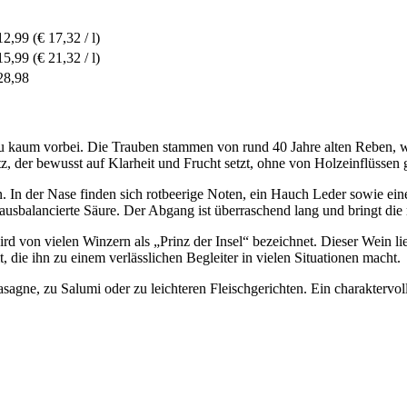
12,99
(€ 17,32 / l)
15,99
(€ 21,32 / l)
28,98
m vorbei. Die Trauben stammen von rund 40 Jahre alten Reben, was si
, der bewusst auf Klarheit und Frucht setzt, ohne von Holzeinflüssen g
lexen. In der Nase finden sich rotbeerige Noten, ein Hauch Leder sowie
ut ausbalancierte Säure. Der Abgang ist überraschend lang und bringt di
d von vielen Winzern als „Prinz der Insel“ bezeichnet. Dieser Wein lief
, die ihn zu einem verlässlichen Begleiter in vielen Situationen macht.
agne, zu Salumi oder zu leichteren Fleischgerichten. Ein charaktervoll