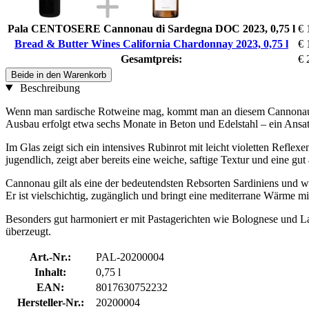
Pala CENTOSERE Cannonau di Sardegna DOC 2023, 0,75 l
€ 
Bread & Butter Wines California Chardonnay 2023, 0,75 l
€ 
Gesamtpreis:
€ 
Beide in den Warenkorb
Beschreibung
Wenn man sardische Rotweine mag, kommt man an diesem Cannonau kau
Ausbau erfolgt etwa sechs Monate in Beton und Edelstahl – ein Ansatz
Im Glas zeigt sich ein intensives Rubinrot mit leicht violetten Ref
jugendlich, zeigt aber bereits eine weiche, saftige Textur und eine g
Cannonau gilt als eine der bedeutendsten Rebsorten Sardiniens und wir
Er ist vielschichtig, zugänglich und bringt eine mediterrane Wärme mit
Besonders gut harmoniert er mit Pastagerichten wie Bolognese und Las
überzeugt.
Art.-Nr.:
PAL-20200004
Inhalt:
0,75 l
EAN:
8017630752232
Hersteller-Nr.:
20200004