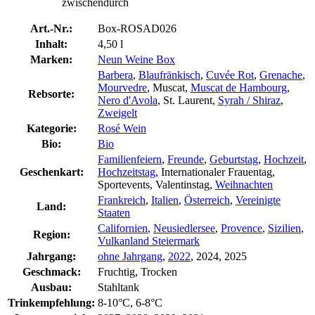
zwischendurch
Art.-Nr.:
Box-ROSAD026
Inhalt:
4,50 l
Marken:
Neun Weine Box
Barbera
,
Blaufränkisch
,
Cuvée Rot
,
Grenache
,
Mourvedre
, Muscat,
Muscat de Hambourg
,
Rebsorte:
Nero d'Avola
, St. Laurent,
Syrah / Shiraz
,
Zweigelt
Kategorie:
Rosé Wein
Bio:
Bio
Familienfeiern
,
Freunde
,
Geburtstag
,
Hochzeit
,
Geschenkart:
Hochzeitstag
, Internationaler Frauentag,
Sportevents, Valentinstag,
Weihnachten
Frankreich
,
Italien
,
Österreich
,
Vereinigte
Land:
Staaten
Californien
,
Neusiedlersee
,
Provence
,
Sizilien
,
Region:
Vulkanland Steiermark
Jahrgang:
ohne Jahrgang
,
2022
, 2024, 2025
Geschmack:
Fruchtig, Trocken
Ausbau:
Stahltank
Trinkempfehlung:
8-10°C, 6-8°C