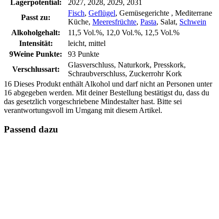
Lagerpotential:
2027, 2028, 2029, 2031
Fisch
,
Geflügel
, Gemüsegerichte , Mediterrane
Passt zu:
Küche,
Meeresfrüchte
,
Pasta
, Salat,
Schwein
Alkoholgehalt:
11,5 Vol.%, 12,0 Vol.%, 12,5 Vol.%
Intensität:
leicht, mittel
9Weine Punkte:
93 Punkte
Glasverschluss, Naturkork, Presskork,
Verschlussart:
Schraubverschluss, Zuckerrohr Kork
16
Dieses Produkt enthält Alkohol und darf nicht an Personen unter
16 abgegeben werden. Mit deiner Bestellung bestätigst du, dass du
das gesetzlich vorgeschriebene Mindestalter hast. Bitte sei
verantwortungsvoll im Umgang mit diesem Artikel.
Passend dazu