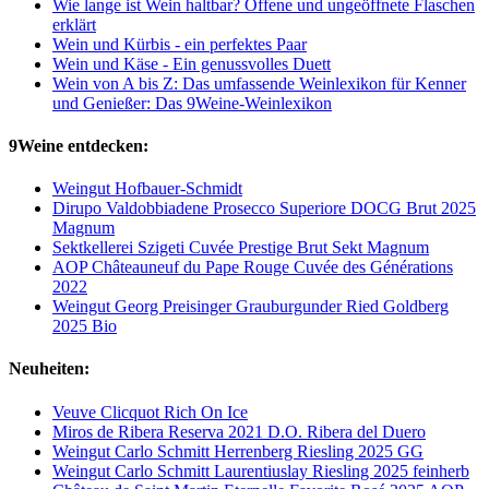
Wie lange ist Wein haltbar? Offene und ungeöffnete Flaschen
erklärt
Wein und Kürbis - ein perfektes Paar
Wein und Käse - Ein genussvolles Duett
Wein von A bis Z: Das umfassende Weinlexikon für Kenner
und Genießer: Das 9Weine-Weinlexikon
9Weine entdecken:
Weingut Hofbauer-Schmidt
Dirupo Valdobbiadene Prosecco Superiore DOCG Brut 2025
Magnum
Sektkellerei Szigeti Cuvée Prestige Brut Sekt Magnum
AOP Châteauneuf du Pape Rouge Cuvée des Générations
2022
Weingut Georg Preisinger Grauburgunder Ried Goldberg
2025 Bio
Neuheiten:
Veuve Clicquot Rich On Ice
Miros de Ribera Reserva 2021 D.O. Ribera del Duero
Weingut Carlo Schmitt Herrenberg Riesling 2025 GG
Weingut Carlo Schmitt Laurentiuslay Riesling 2025 feinherb