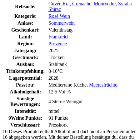
Cuvée Rot
,
Grenache
,
Mourvedre
,
Syrah /
Rebsorte:
Shiraz
Kategorie:
Rosé Wein
Anlass:
Sommerwein
Geschenkart:
Valentinstag
Land:
Frankreich
Region:
Provence
Jahrgang:
2025
Geschmack:
Trocken
Ausbau:
Stahltank
Trinkempfehlung:
8-10°C
Lagerpotential:
2028
Passt zu:
Mediterrane Küche,
Meeresfrüchte
Alkoholgehalt:
12,5 Vol.%
Sonstige
4 Sterne Weingut
Bewertungen:
Intensität:
mittel
9Weine Punkte:
91 Punkte
Verschlussart:
Presskork
16
Dieses Produkt enthält Alkohol und darf nicht an Personen unter
16 abgegeben werden. Mit deiner Bestellung bestätigst du, dass du