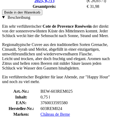
2025, 0,75 l
(€ 26,65 / l)
Gesamtpreis:
€ 31,98
Beide in den Warenkorb
Beschreibung
Ein sehr verführerischer
Cote de Provence
Roséwein
der direkt
von der sonnenverwöhnten Küste des Mittelmeers kommt. Jeder
Schluck weckt hier die Sehnsucht nach Sonne, Strand und Meer.
Regionaltypische Cuvee aus den traditionellen Sorten Grenache,
Cinsault, Syrah und Merlot, abgefüllt in einer einzigartigen,
umweltfreundlichen und wiederverwendbaren Flasche.
Leicht und trocken, aber doch fruchtig und elegant. Aromen nach
Zitrus und hellen roten Beeren mit milder Säure lassen jeden
Schluck wie Wasser den Gaumen hinabgleiten.
Ein verführerischer Begleiter für laue Abende, zur "Happy Hour"
und noch zu viel mehr.
Art.-Nr.:
BEW-603REM025
Inhalt:
0,75 l
EAN:
3760033595580
Hersteller-Nr.:
603REM024
Marken:
Château de Berne