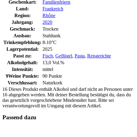
Geschenkart:
Familienfeiern
Land:
Frankreich
Region:
Rhône
Jahrgang:
2020
Geschmack:
Trocken
Ausbau:
Stahltank
Trinkempfehlung:
8-10°C
Lagerpotential:
2025
Passt zu:
Fisch
,
Geflügel
,
Pasta
,
Reisgerichte
Alkoholgehalt:
13,0 Vol.%
Intensität:
mittel
9Weine Punkte:
90 Punkte
Verschlussart:
Naturkork
16
Dieses Produkt enthält Alkohol und darf nicht an Personen unter
16 abgegeben werden. Mit deiner Bestellung bestätigst du, dass du
das gesetzlich vorgeschriebene Mindestalter hast. Bitte sei
verantwortungsvoll im Umgang mit diesem Artikel.
Passend dazu