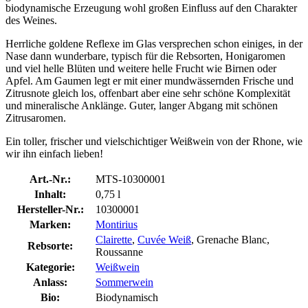
biodynamische Erzeugung wohl großen Einfluss auf den Charakter
des Weines.
Herrliche goldene Reflexe im Glas versprechen schon einiges, in der
Nase dann wunderbare, typisch für die Rebsorten, Honigaromen
und viel helle Blüten und weitere helle Frucht wie Birnen oder
Apfel. Am Gaumen legt er mit einer mundwässernden Frische und
Zitrusnote gleich los, offenbart aber eine sehr schöne Komplexität
und mineralische Anklänge. Guter, langer Abgang mit schönen
Zitrusaromen.
Ein toller, frischer und vielschichtiger Weißwein von der Rhone, wie
wir ihn einfach lieben!
Art.-Nr.:
MTS-10300001
Inhalt:
0,75 l
Hersteller-Nr.:
10300001
Marken:
Montirius
Clairette
,
Cuvée Weiß
, Grenache Blanc,
Rebsorte:
Roussanne
Kategorie:
Weißwein
Anlass:
Sommerwein
Bio:
Biodynamisch