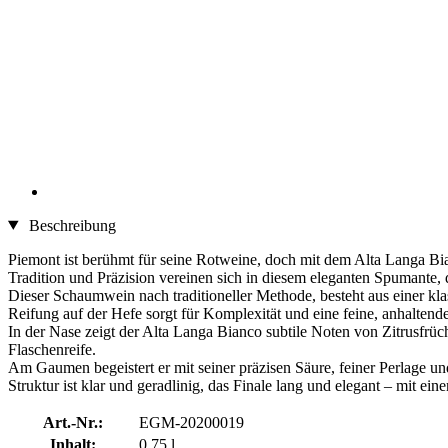
Beschreibung
Piemont ist berühmt für seine Rotweine, doch mit dem Alta Langa B
Tradition und Präzision vereinen sich in diesem eleganten Spumante,
Dieser Schaumwein nach traditioneller Methode, besteht aus einer kla
Reifung auf der Hefe sorgt für Komplexität und eine feine, anhaltende
In der Nase zeigt der Alta Langa Bianco subtile Noten von Zitrusfrü
Flaschenreife.
Am Gaumen begeistert er mit seiner präzisen Säure, feiner Perlage 
Struktur ist klar und geradlinig, das Finale lang und elegant – mit ei
Art.-Nr.:
EGM-20200019
Inhalt:
0,75 l