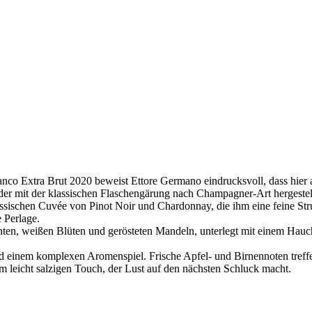
ianco Extra Brut 2020 beweist Ettore Germano eindrucksvoll, dass hi
 der mit der klassischen Flaschengärung nach Champagner-Art hergestel
ssischen Cuvée von Pinot Noir und Chardonnay, die ihm eine feine Stru
 Perlage.
chten, weißen Blüten und gerösteten Mandeln, unterlegt mit einem Hauc
und einem komplexen Aromenspiel. Frische Apfel- und Birnennoten tref
nem leicht salzigen Touch, der Lust auf den nächsten Schluck macht.