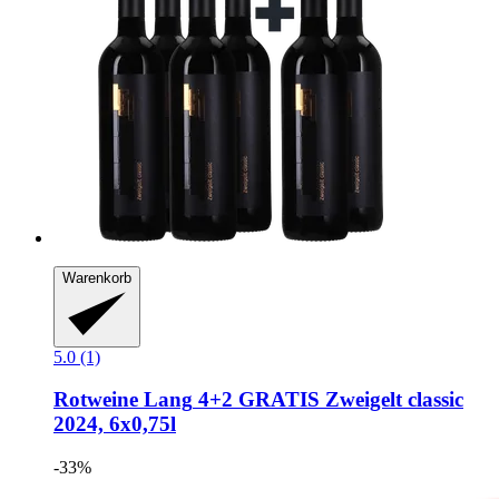
Warenkorb
5.0 (1)
Rotweine Lang
4+2 GRATIS Zweigelt classic
2024, 6x0,75l
-33%