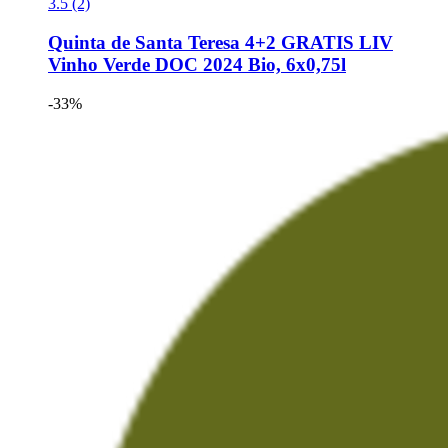
3.5 (2)
Quinta de Santa Teresa
4+2 GRATIS LIV
Vinho Verde DOC 2024 Bio, 6x0,75l
-33%