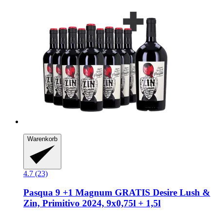
Warenkorb
4.7 (23)
Pasqua
9 +1 Magnum GRATIS Desire Lush &
Zin, Primitivo 2024, 9x0,75l + 1,5l