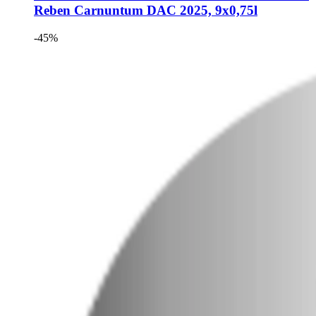
Reben Carnuntum DAC 2025, 9x0,75l
-45%