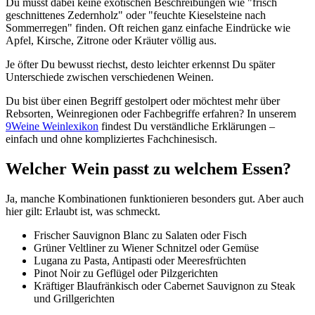
Du musst dabei keine exotischen Beschreibungen wie "frisch
geschnittenes Zedernholz" oder "feuchte Kieselsteine nach
Sommerregen" finden. Oft reichen ganz einfache Eindrücke wie
Apfel, Kirsche, Zitrone oder Kräuter völlig aus.
Je öfter Du bewusst riechst, desto leichter erkennst Du später
Unterschiede zwischen verschiedenen Weinen.
Du bist über einen Begriff gestolpert oder möchtest mehr über
Rebsorten, Weinregionen oder Fachbegriffe erfahren? In unserem
9Weine Weinlexikon
findest Du verständliche Erklärungen –
einfach und ohne kompliziertes Fachchinesisch.
Welcher Wein passt zu welchem Essen?
Ja, manche Kombinationen funktionieren besonders gut. Aber auch
hier gilt: Erlaubt ist, was schmeckt.
Frischer Sauvignon Blanc zu Salaten oder Fisch
Grüner Veltliner zu Wiener Schnitzel oder Gemüse
Lugana zu Pasta, Antipasti oder Meeresfrüchten
Pinot Noir zu Geflügel oder Pilzgerichten
Kräftiger Blaufränkisch oder Cabernet Sauvignon zu Steak
und Grillgerichten