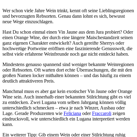
Wer schon viele Jahre Wein trinkt, kennt oft seine Lieblingsregionen
und bevorzugten Rebsorten. Genau dann lohnt es sich, bewusst
neue Wege einzuschlagen.
Hast Du schon einmal einen Vin Jaune aus dem Jura probiert? Oder
einen Orange Wine, der durch eine längere Maischestandzeit seinen
ganz eigenen Charakter entwickelt? Auch gereifte Sherrys oder
hochwertige Portweine eröffnen eine faszinierende Genusswelt, die
selbst viele erfahrene Weinfreunde noch gar nicht entdeckt haben.
Mindestens genauso spannend sind weniger bekannte Weinregionen
oder Rebsorten. Oft warten dort echte Überraschungen, die mit den
großen Namen locker mithalten können – und das häufig zu einem
deutlich attraktiveren Preis.
Manchmal muss es aber gar kein exotischer Vin Jaune oder Orange
Wine sein. Auch innerhalb einer bekannten Stilrichtung gibt es viel
zu entdecken. Zwei Lugana vom selben Jahrgang können völlig
unterschiedlich schmecken – etwa je nach Winzer, Ausbau oder
Lage. Gerade Produzenten wie
Feliciana
oder
Fraccaroli
zeigen
eindrucksvoll, wie unterschiedlich ein Lugana interpretiert werden
kann.
Ein weiterer Tipp: Gib einem Wein oder einer Stilrichtung ruhig