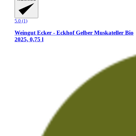
5.0 (1)
Weingut Ecker - Eckhof
Gelber Muskateller Bio
2025, 0,75 l