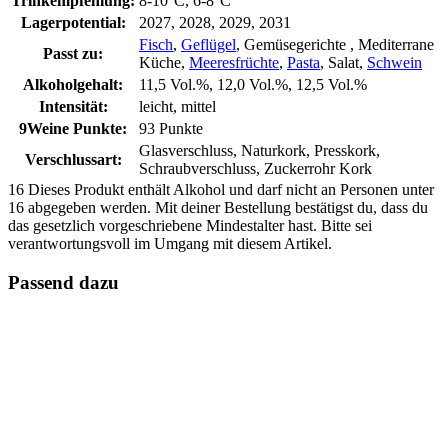
Trinkempfehlung:
8-10°C, 6-8°C
Lagerpotential:
2027, 2028, 2029, 2031
Fisch
,
Geflügel
, Gemüsegerichte , Mediterrane
Passt zu:
Küche,
Meeresfrüchte
,
Pasta
, Salat,
Schwein
Alkoholgehalt:
11,5 Vol.%, 12,0 Vol.%, 12,5 Vol.%
Intensität:
leicht, mittel
9Weine Punkte:
93 Punkte
Glasverschluss, Naturkork, Presskork,
Verschlussart:
Schraubverschluss, Zuckerrohr Kork
16
Dieses Produkt enthält Alkohol und darf nicht an Personen unter
16 abgegeben werden. Mit deiner Bestellung bestätigst du, dass du
das gesetzlich vorgeschriebene Mindestalter hast. Bitte sei
verantwortungsvoll im Umgang mit diesem Artikel.
Passend dazu