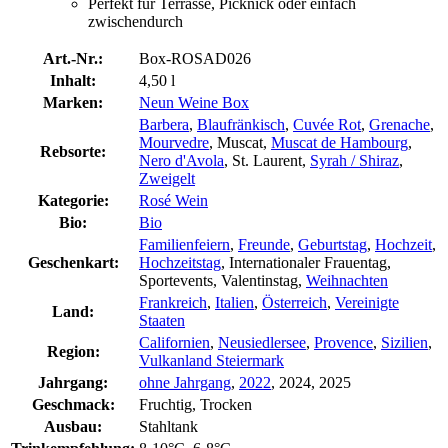
Perfekt für Terrasse, Picknick oder einfach
zwischendurch
Art.-Nr.:
Box-ROSAD026
Inhalt:
4,50 l
Marken:
Neun Weine Box
Barbera
,
Blaufränkisch
,
Cuvée Rot
,
Grenache
,
Mourvedre
, Muscat,
Muscat de Hambourg
,
Rebsorte:
Nero d'Avola
, St. Laurent,
Syrah / Shiraz
,
Zweigelt
Kategorie:
Rosé Wein
Bio:
Bio
Familienfeiern
,
Freunde
,
Geburtstag
,
Hochzeit
,
Geschenkart:
Hochzeitstag
, Internationaler Frauentag,
Sportevents, Valentinstag,
Weihnachten
Frankreich
,
Italien
,
Österreich
,
Vereinigte
Land:
Staaten
Californien
,
Neusiedlersee
,
Provence
,
Sizilien
,
Region:
Vulkanland Steiermark
Jahrgang:
ohne Jahrgang
,
2022
, 2024, 2025
Geschmack:
Fruchtig, Trocken
Ausbau:
Stahltank