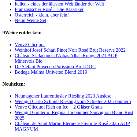
Italien - eines der ältesten Weinländer der Welt
Französischer Rosé – Die Klassiker
Österreich - klein, aber fein!
Neun Weine Set
9Weine entdecken:
Veuve Clicquot
Weinhof Josef Scharl Pinot Noir Rosé Brut Reserve 2022
Château St. Jacques d'Albas Albas Rouge 2021 AOP
Minervois Bio
De Stefani Prosecco Purissimo Brut DOC
Bodega Malma Universo Blend 2019
Neuheiten:
Neumagener Laurentiuslay Riesling 2023 Auslese
Weingut Carlo Schmitt Riesling vom Schiefer 2025 feinherb
Veuve Clicquot Rich on Ice + 2 Gläser Gratis
Weingut Günter u. Regina Triebaumer Sauvignon Blanc Rust
2025
Château de Saint Martin Eternelle Favorite Rosé 2025 AOP
MAGNUM