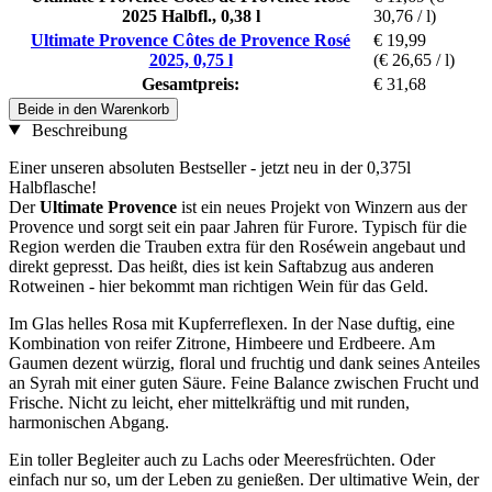
2025 Halbfl., 0,38 l
30,76 / l)
Ultimate Provence Côtes de Provence Rosé
€ 19,99
2025, 0,75 l
(€ 26,65 / l)
Gesamtpreis:
€ 31,68
Beide in den Warenkorb
Beschreibung
Einer unseren absoluten Bestseller - jetzt neu in der 0,375l
Halbflasche!
Der
Ultimate Provence
ist ein neues Projekt von Winzern aus der
Provence und sorgt seit ein paar Jahren für Furore. Typisch für die
Region werden die Trauben extra für den Roséwein angebaut und
direkt gepresst. Das heißt, dies ist kein Saftabzug aus anderen
Rotweinen - hier bekommt man richtigen Wein für das Geld.
Im Glas helles Rosa mit Kupferreflexen. In der Nase duftig, eine
Kombination von reifer Zitrone, Himbeere und Erdbeere. Am
Gaumen dezent würzig, floral und fruchtig und dank seines Anteiles
an Syrah mit einer guten Säure. Feine Balance zwischen Frucht und
Frische. Nicht zu leicht, eher mittelkräftig und mit runden,
harmonischen Abgang.
Ein toller Begleiter auch zu Lachs oder Meeresfrüchten. Oder
einfach nur so, um der Leben zu genießen. Der ultimative Wein, der