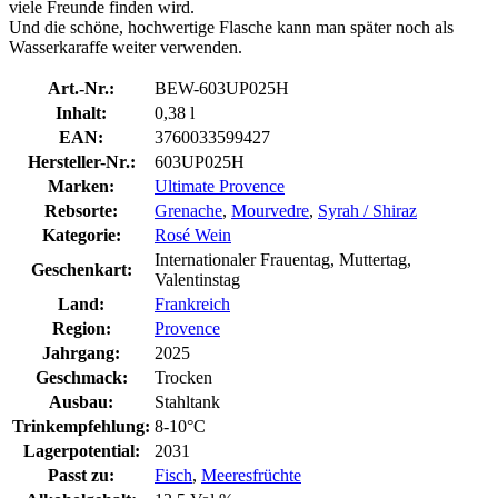
viele Freunde finden wird.
Und die schöne, hochwertige Flasche kann man später noch als
Wasserkaraffe weiter verwenden.
Art.-Nr.:
BEW-603UP025H
Inhalt:
0,38 l
EAN:
3760033599427
Hersteller-Nr.:
603UP025H
Marken:
Ultimate Provence
Rebsorte:
Grenache
,
Mourvedre
,
Syrah / Shiraz
Kategorie:
Rosé Wein
Internationaler Frauentag, Muttertag,
Geschenkart:
Valentinstag
Land:
Frankreich
Region:
Provence
Jahrgang:
2025
Geschmack:
Trocken
Ausbau:
Stahltank
Trinkempfehlung:
8-10°C
Lagerpotential:
2031
Passt zu:
Fisch
,
Meeresfrüchte