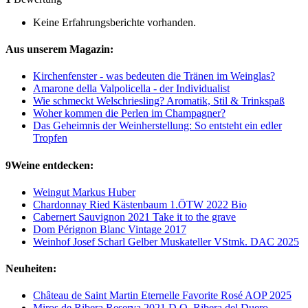
Keine Erfahrungsberichte vorhanden.
Aus unserem Magazin:
Kirchenfenster - was bedeuten die Tränen im Weinglas?
Amarone della Valpolicella - der Individualist
Wie schmeckt Welschriesling? Aromatik, Stil & Trinkspaß
Woher kommen die Perlen im Champagner?
Das Geheimnis der Weinherstellung: So entsteht ein edler
Tropfen
9Weine entdecken:
Weingut Markus Huber
Chardonnay Ried Kästenbaum 1.ÖTW 2022 Bio
Cabernert Sauvignon 2021 Take it to the grave
Dom Pérignon Blanc Vintage 2017
Weinhof Josef Scharl Gelber Muskateller VStmk. DAC 2025
Neuheiten:
Château de Saint Martin Eternelle Favorite Rosé AOP 2025
Miros de Ribera Reserva 2021 D.O. Ribera del Duero