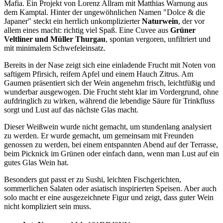
Mafia. Ein Projekt von Lorenz Allram mit Matthias Warnung aus
dem Kamptal. Hinter der ungewöhnlichen Namen "Dolce & die
Japaner" steckt ein herrlich unkomplizierter
Naturwein
, der vor
allem eines macht: richtig viel Spaß. Eine Cuvee aus
Grüner
Veltliner und Müller Thurgau
, spontan vergoren, unfiltriert und
mit minimalem Schwefeleinsatz.
Bereits in der Nase zeigt sich eine einladende Frucht mit Noten von
saftigem Pfirsich, reifem Apfel und einem Hauch Zitrus. Am
Gaumen präsentiert sich der Wein angenehm frisch, leichtfüßig und
wunderbar ausgewogen. Die Frucht steht klar im Vordergrund, ohne
aufdringlich zu wirken, während die lebendige Säure für Trinkfluss
sorgt und Lust auf das nächste Glas macht.
Dieser Weißwein wurde nicht gemacht, um stundenlang analysiert
zu werden. Er wurde gemacht, um gemeinsam mit Freunden
genossen zu werden, bei einem entspannten Abend auf der Terrasse,
beim Picknick im Grünen oder einfach dann, wenn man Lust auf ein
gutes Glas Wein hat.
Besonders gut passt er zu Sushi, leichten Fischgerichten,
sommerlichen Salaten oder asiatisch inspirierten Speisen. Aber auch
solo macht er eine ausgezeichnete Figur und zeigt, dass guter Wein
nicht kompliziert sein muss.