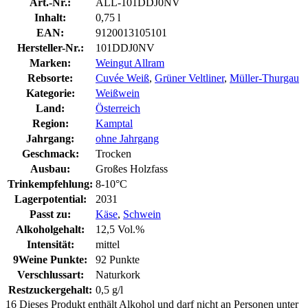
Art.-Nr.:
ALL-101DDJ0NV
Inhalt:
0,75 l
EAN:
9120013105101
Hersteller-Nr.:
101DDJ0NV
Marken:
Weingut Allram
Rebsorte:
Cuvée Weiß
,
Grüner Veltliner
,
Müller-Thurgau
Kategorie:
Weißwein
Land:
Österreich
Region:
Kamptal
Jahrgang:
ohne Jahrgang
Geschmack:
Trocken
Ausbau:
Großes Holzfass
Trinkempfehlung:
8-10°C
Lagerpotential:
2031
Passt zu:
Käse
,
Schwein
Alkoholgehalt:
12,5 Vol.%
Intensität:
mittel
9Weine Punkte:
92 Punkte
Verschlussart:
Naturkork
Restzuckergehalt:
0,5 g/l
16
Dieses Produkt enthält Alkohol und darf nicht an Personen unter