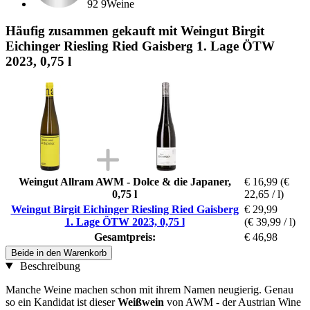
92 9Weine
Häufig zusammen gekauft mit Weingut Birgit
Eichinger Riesling Ried Gaisberg 1. Lage ÖTW
2023, 0,75 l
Weingut Allram AWM - Dolce & die Japaner,
€ 16,99
(€
0,75 l
22,65 / l)
Weingut Birgit Eichinger Riesling Ried Gaisberg
€ 29,99
1. Lage ÖTW 2023, 0,75 l
(€ 39,99 / l)
Gesamtpreis:
€ 46,98
Beide in den Warenkorb
Beschreibung
Manche Weine machen schon mit ihrem Namen neugierig. Genau
so ein Kandidat ist dieser
Weißwein
von AWM - der Austrian Wine