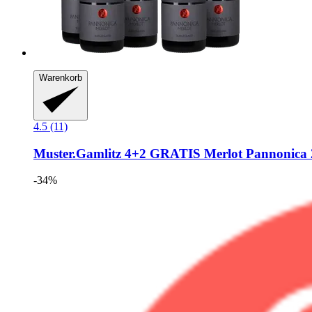
Warenkorb
4.5 (11)
Muster.Gamlitz
4+2 GRATIS Merlot Pannonica 20
-34%