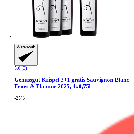
Warenkorb
5.0 (3)
Genussgut Krispel
3+1 gratis Sauvignon Blanc
Feuer & Flamme 2025, 4x0,75l
-25%