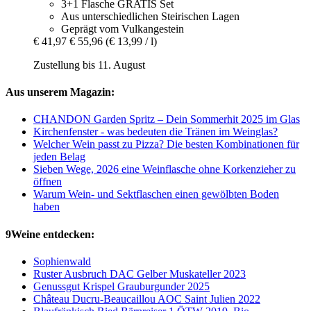
3+1 Flasche GRATIS Set
Aus unterschiedlichen Steirischen Lagen
Geprägt vom Vulkangestein
€ 41,97
€ 55,96
(€ 13,99 / l)
Zustellung bis 11. August
Aus unserem Magazin:
CHANDON Garden Spritz – Dein Sommerhit 2025 im Glas
Kirchenfenster - was bedeuten die Tränen im Weinglas?
Welcher Wein passt zu Pizza? Die besten Kombinationen für
jeden Belag
Sieben Wege, 2026 eine Weinflasche ohne Korkenzieher zu
öffnen
Warum Wein- und Sektflaschen einen gewölbten Boden
haben
9Weine entdecken:
Sophienwald
Ruster Ausbruch DAC Gelber Muskateller 2023
Genussgut Krispel Grauburgunder 2025
Château Ducru-Beaucaillou AOC Saint Julien 2022