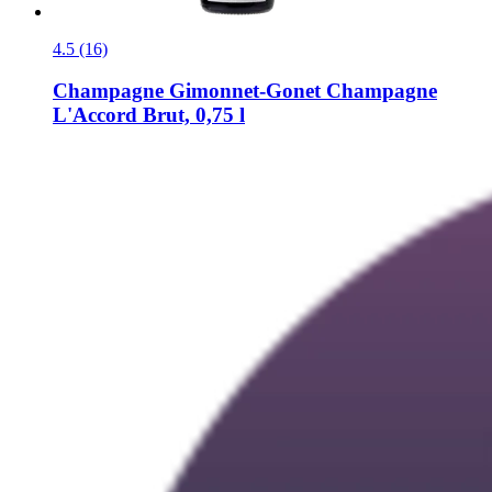
4.5 (16)
Champagne Gimonnet-Gonet
Champagne
L'Accord Brut, 0,75 l