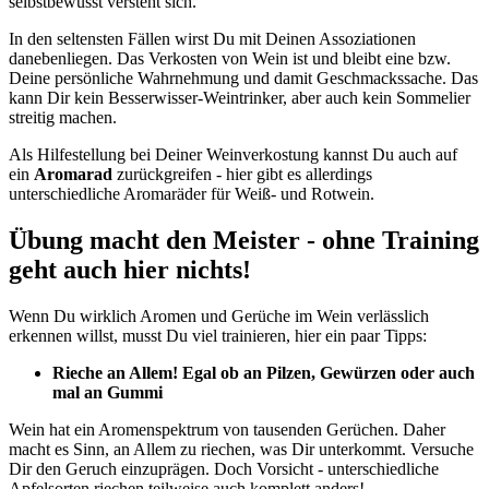
selbstbewusst versteht sich.
In den seltensten Fällen wirst Du mit Deinen Assoziationen
danebenliegen. Das Verkosten von Wein ist und bleibt eine bzw.
Deine persönliche Wahrnehmung und damit Geschmackssache. Das
kann Dir kein Besserwisser-Weintrinker, aber auch kein Sommelier
streitig machen.
Als Hilfestellung bei Deiner Weinverkostung kannst Du auch auf
ein
Aromarad
zurückgreifen - hier gibt es allerdings
unterschiedliche Aromaräder für Weiß- und Rotwein.
Übung macht den Meister - ohne Training
geht auch hier nichts!
Wenn Du wirklich Aromen und Gerüche im Wein verlässlich
erkennen willst, musst Du viel trainieren, hier ein paar Tipps:
Rieche an Allem! Egal ob an Pilzen, Gewürzen oder auch
mal an Gummi
Wein hat ein Aromenspektrum von tausenden Gerüchen. Daher
macht es Sinn, an Allem zu riechen, was Dir unterkommt. Versuche
Dir den Geruch einzuprägen. Doch Vorsicht - unterschiedliche
Apfelsorten riechen teilweise auch komplett anders!