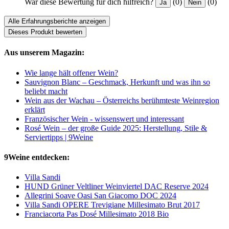
War diese Bewertung für dich hilfreich?
(0)
(0)
Ja
Nein
Alle Erfahrungsberichte anzeigen
Dieses Produkt bewerten
Aus unserem Magazin:
Wie lange hält offener Wein?
Sauvignon Blanc – Geschmack, Herkunft und was ihn so
beliebt macht
Wein aus der Wachau – Österreichs berühmteste Weinregion
erklärt
Französischer Wein - wissenswert und interessant
Rosé Wein – der große Guide 2025: Herstellung, Stile &
Serviertipps | 9Weine
9Weine entdecken:
Villa Sandi
HUND Grüner Veltliner Weinviertel DAC Reserve 2024
Allegrini Soave Oasi San Giacomo DOC 2024
Villa Sandi OPERE Trevigiane Millesimato Brut 2017
Franciacorta Pas Dosé Millesimato 2018 Bio