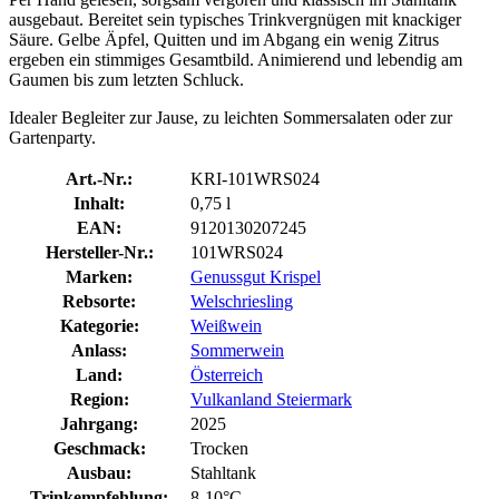
ausgebaut. Bereitet sein typisches Trinkvergnügen mit knackiger
Säure. Gelbe Äpfel, Quitten und im Abgang ein wenig Zitrus
ergeben ein stimmiges Gesamtbild. Animierend und lebendig am
Gaumen bis zum letzten Schluck.
Idealer Begleiter zur Jause, zu leichten Sommersalaten oder zur
Gartenparty.
Art.-Nr.:
KRI-101WRS024
Inhalt:
0,75 l
EAN:
9120130207245
Hersteller-Nr.:
101WRS024
Marken:
Genussgut Krispel
Rebsorte:
Welschriesling
Kategorie:
Weißwein
Anlass:
Sommerwein
Land:
Österreich
Region:
Vulkanland Steiermark
Jahrgang:
2025
Geschmack:
Trocken
Ausbau:
Stahltank
Trinkempfehlung:
8-10°C