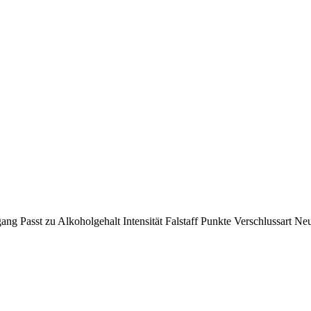
gang
Passt zu
Alkoholgehalt
Intensität
Falstaff Punkte
Verschlussart
Neu