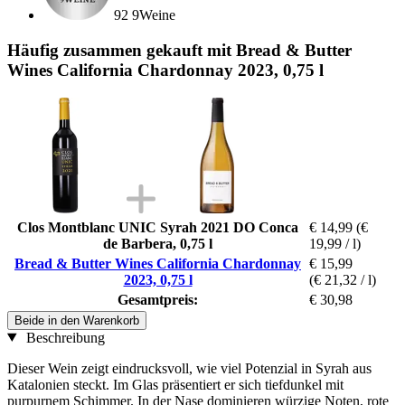
92 9Weine
Häufig zusammen gekauft mit Bread & Butter
Wines California Chardonnay 2023, 0,75 l
Clos Montblanc UNIC Syrah 2021 DO Conca
€ 14,99
(€
de Barbera, 0,75 l
19,99 / l)
Bread & Butter Wines California Chardonnay
€ 15,99
2023, 0,75 l
(€ 21,32 / l)
Gesamtpreis:
€ 30,98
Beide in den Warenkorb
Beschreibung
Dieser Wein zeigt eindrucksvoll, wie viel Potenzial in Syrah aus
Katalonien steckt. Im Glas präsentiert er sich tiefdunkel mit
purpurnem Schimmer. In der Nase dominieren würzige Noten, rote