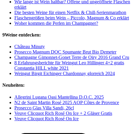
Wie lange ist Wein haltbar? Offene und ungeöffnete Flaschen
erklärt
Die besten Weine für einen Netflix & Chill-Serienmarathon
Flaschengrößen beim Wein – Piccolo, Magnum & Co erklärt
Woher kommen die Perlen im Champagner?
9Weine entdecken:
Château Minuty
Prosecco Magnum DOC Spumante Brut Bio Demeter
Champagne Gimonnet-Gonet Terre de Oiry 2016 Grand Cru
8 Erfahrungsberichte für Weingut Leo Hillinger 4+2 gratis
Constantia HILL white 2021
Weingut Birgit Eichinger Chardonnay glorreich 2024
Neuheiten:
Allegrini Lugana Oasi Mantellina D.O.C. 2025
N2 de Saint Martin Rosé 2025 AOP Côtes de Provence
Prosecco Glas Villa Sandi, 26cl
Veuve Clicquot Rich Rosé On Ice + 2 Gläser Gratis
Veuve Clicquot Rich Rosé On Ice