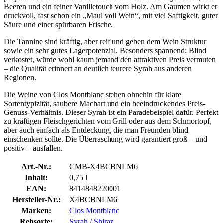
Beeren und ein feiner Vanilletouch vom Holz. Am Gaumen wirkt er
druckvoll, fast schon ein „Maul voll Wein“, mit viel Saftigkeit, guter
Säure und einer spürbaren Frische.
Die Tannine sind kräftig, aber reif und geben dem Wein Struktur
sowie ein sehr gutes Lagerpotenzial. Besonders spannend: Blind
verkostet, würde wohl kaum jemand den attraktiven Preis vermuten
– die Qualität erinnert an deutlich teurere Syrah aus anderen
Regionen.
Die Weine von Clos Montblanc stehen ohnehin für klare
Sortentypizität, saubere Machart und ein beeindruckendes Preis-
Genuss-Verhältnis. Dieser Syrah ist ein Paradebeispiel dafür. Perfekt
zu kräftigen Fleischgerichten vom Grill oder aus dem Schmortopf,
aber auch einfach als Entdeckung, die man Freunden blind
einschenken sollte. Die Überraschung wird garantiert groß – und
positiv – ausfallen.
Art.-Nr.:
CMB-X4BCBNLM6
Inhalt:
0,75 l
EAN:
8414848220001
Hersteller-Nr.:
X4BCBNLM6
Marken:
Clos Montblanc
Rebsorte:
Syrah / Shiraz