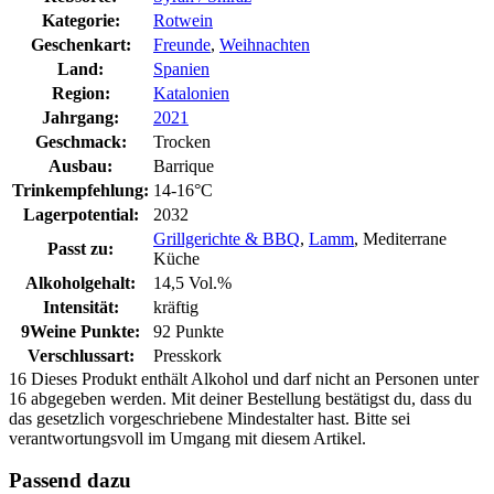
Kategorie:
Rotwein
Geschenkart:
Freunde
,
Weihnachten
Land:
Spanien
Region:
Katalonien
Jahrgang:
2021
Geschmack:
Trocken
Ausbau:
Barrique
Trinkempfehlung:
14-16°C
Lagerpotential:
2032
Grillgerichte & BBQ
,
Lamm
, Mediterrane
Passt zu:
Küche
Alkoholgehalt:
14,5 Vol.%
Intensität:
kräftig
9Weine Punkte:
92 Punkte
Verschlussart:
Presskork
16
Dieses Produkt enthält Alkohol und darf nicht an Personen unter
16 abgegeben werden. Mit deiner Bestellung bestätigst du, dass du
das gesetzlich vorgeschriebene Mindestalter hast. Bitte sei
verantwortungsvoll im Umgang mit diesem Artikel.
Passend dazu