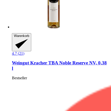
Warenkorb
4.7 (21)
Weingut Kracher
TBA Noble Reserve NV, 0,38
l
Bestseller