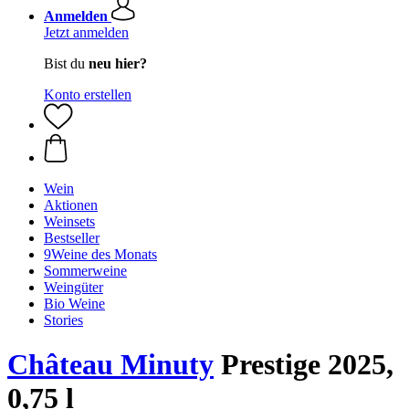
Anmelden
Jetzt anmelden
Bist du
neu hier?
Konto erstellen
Wein
Aktionen
Weinsets
Bestseller
9Weine des Monats
Sommerweine
Weingüter
Bio Weine
Stories
Château Minuty
Prestige 2025,
0,75 l