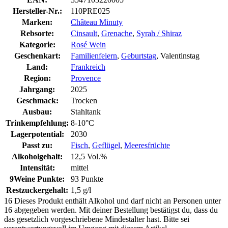
Hersteller-Nr.:
110PRE025
Marken:
Château Minuty
Rebsorte:
Cinsault
,
Grenache
,
Syrah / Shiraz
Kategorie:
Rosé Wein
Geschenkart:
Familienfeiern
,
Geburtstag
, Valentinstag
Land:
Frankreich
Region:
Provence
Jahrgang:
2025
Geschmack:
Trocken
Ausbau:
Stahltank
Trinkempfehlung:
8-10°C
Lagerpotential:
2030
Passt zu:
Fisch
,
Geflügel
,
Meeresfrüchte
Alkoholgehalt:
12,5 Vol.%
Intensität:
mittel
9Weine Punkte:
93 Punkte
Restzuckergehalt:
1,5 g/l
16
Dieses Produkt enthält Alkohol und darf nicht an Personen unter
16 abgegeben werden. Mit deiner Bestellung bestätigst du, dass du
das gesetzlich vorgeschriebene Mindestalter hast. Bitte sei