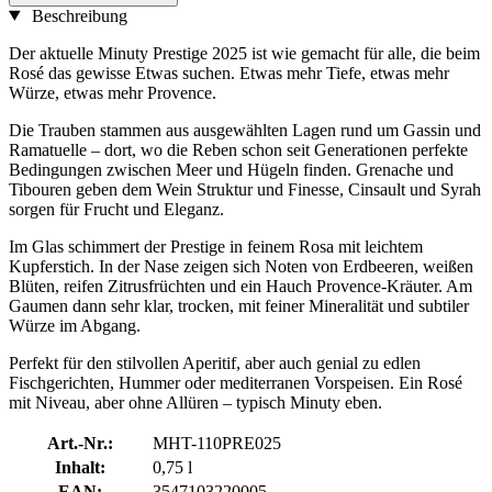
Beschreibung
Der aktuelle Minuty Prestige 2025 ist wie gemacht für alle, die beim
Rosé das gewisse Etwas suchen. Etwas mehr Tiefe, etwas mehr
Würze, etwas mehr Provence.
Die Trauben stammen aus ausgewählten Lagen rund um Gassin und
Ramatuelle – dort, wo die Reben schon seit Generationen perfekte
Bedingungen zwischen Meer und Hügeln finden. Grenache und
Tibouren geben dem Wein Struktur und Finesse, Cinsault und Syrah
sorgen für Frucht und Eleganz.
Im Glas schimmert der Prestige in feinem Rosa mit leichtem
Kupferstich. In der Nase zeigen sich Noten von Erdbeeren, weißen
Blüten, reifen Zitrusfrüchten und ein Hauch Provence-Kräuter. Am
Gaumen dann sehr klar, trocken, mit feiner Mineralität und subtiler
Würze im Abgang.
Perfekt für den stilvollen Aperitif, aber auch genial zu edlen
Fischgerichten, Hummer oder mediterranen Vorspeisen. Ein Rosé
mit Niveau, aber ohne Allüren – typisch Minuty eben.
Art.-Nr.:
MHT-110PRE025
Inhalt:
0,75 l
EAN:
3547103220005