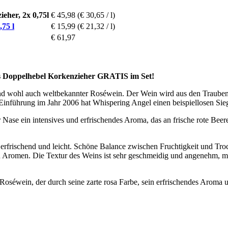
eher, 2x 0,75l
€ 45,98
(€ 30,65 / l)
75 l
€ 15,99
(€ 21,32 / l)
€ 61,97
ns Doppelhebel Korkenzieher GRATIS im Set!
 und wohl auch weltbekannter Roséwein. Der Wein wird aus den Trauben 
r Einführung im Jahr 2006 hat Whispering Angel einen beispiellosen Si
 Nase ein intensives und erfrischendes Aroma, das an frische rote Beere
frischend und leicht. Schöne Balance zwischen Fruchtigkeit und Troc
n Aromen. Die Textur des Weins ist sehr geschmeidig und angenehm, mit e
r Roséwein, der durch seine zarte rosa Farbe, sein erfrischendes Arom