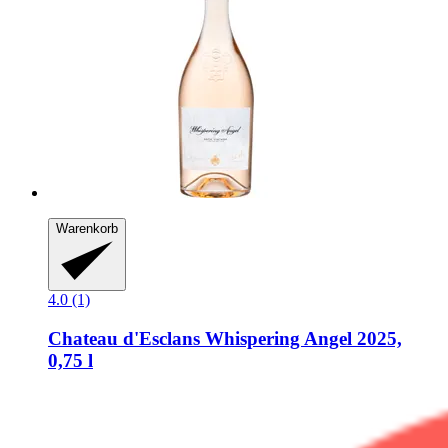
Warenkorb
4.0 (1)
Chateau d'Esclans
Whispering Angel 2025,
0,75 l