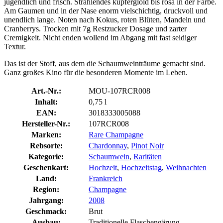
jugendlich und frisch. Strahlendes kupferglold bis rosa in der Farbe.
Am Gaumen und in der Nase enorm vielschichtig, druckvoll und
unendlich lange. Noten nach Kokus, roten Blüten, Mandeln und
Cranberrys. Trocken mit 7g Restzucker Dosage und zarter
Cremigkeit. Nicht enden wollend im Abgang mit fast seidiger
Textur.
Das ist der Stoff, aus dem die Schaumweinträume gemacht sind.
Ganz großes Kino für die besonderen Momente im Leben.
Art.-Nr.:
MOU-107RCR008
Inhalt:
0,75 l
EAN:
3018333005088
Hersteller-Nr.:
107RCR008
Marken:
Rare Champagne
Rebsorte:
Chardonnay
,
Pinot Noir
Kategorie:
Schaumwein
,
Raritäten
Geschenkart:
Hochzeit
,
Hochzeitstag
,
Weihnachten
Land:
Frankreich
Region:
Champagne
Jahrgang:
2008
Geschmack:
Brut
Ausbau:
Traditionelle Flaschengärung