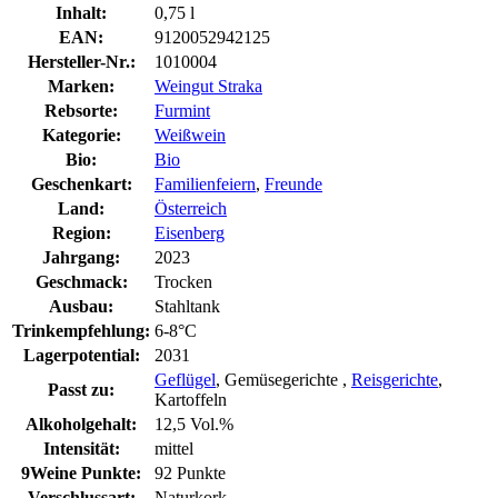
Inhalt:
0,75 l
EAN:
9120052942125
Hersteller-Nr.:
1010004
Marken:
Weingut Straka
Rebsorte:
Furmint
Kategorie:
Weißwein
Bio:
Bio
Geschenkart:
Familienfeiern
,
Freunde
Land:
Österreich
Region:
Eisenberg
Jahrgang:
2023
Geschmack:
Trocken
Ausbau:
Stahltank
Trinkempfehlung:
6-8°C
Lagerpotential:
2031
Geflügel
, Gemüsegerichte ,
Reisgerichte
,
Passt zu:
Kartoffeln
Alkoholgehalt:
12,5 Vol.%
Intensität:
mittel
9Weine Punkte:
92 Punkte
Verschlussart:
Naturkork