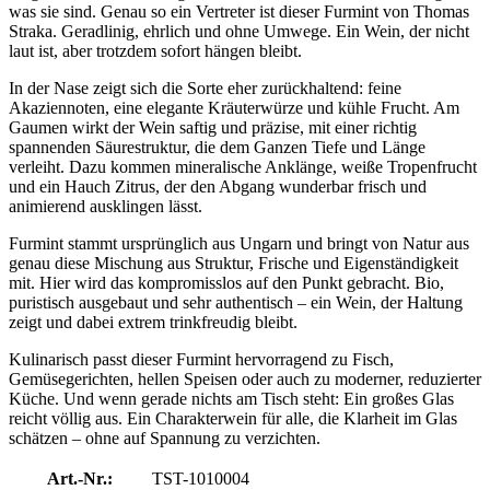
was sie sind. Genau so ein Vertreter ist dieser Furmint von Thomas
Straka. Geradlinig, ehrlich und ohne Umwege. Ein Wein, der nicht
laut ist, aber trotzdem sofort hängen bleibt.
In der Nase zeigt sich die Sorte eher zurückhaltend: feine
Akaziennoten, eine elegante Kräuterwürze und kühle Frucht. Am
Gaumen wirkt der Wein saftig und präzise, mit einer richtig
spannenden Säurestruktur, die dem Ganzen Tiefe und Länge
verleiht. Dazu kommen mineralische Anklänge, weiße Tropenfrucht
und ein Hauch Zitrus, der den Abgang wunderbar frisch und
animierend ausklingen lässt.
Furmint stammt ursprünglich aus Ungarn und bringt von Natur aus
genau diese Mischung aus Struktur, Frische und Eigenständigkeit
mit. Hier wird das kompromisslos auf den Punkt gebracht. Bio,
puristisch ausgebaut und sehr authentisch – ein Wein, der Haltung
zeigt und dabei extrem trinkfreudig bleibt.
Kulinarisch passt dieser Furmint hervorragend zu Fisch,
Gemüsegerichten, hellen Speisen oder auch zu moderner, reduzierter
Küche. Und wenn gerade nichts am Tisch steht: Ein großes Glas
reicht völlig aus. Ein Charakterwein für alle, die Klarheit im Glas
schätzen – ohne auf Spannung zu verzichten.
Art.-Nr.:
TST-1010004