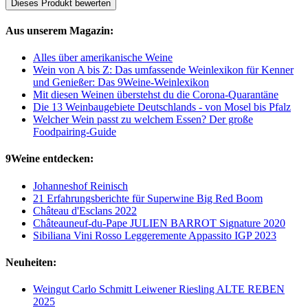
Dieses Produkt bewerten
Aus unserem Magazin:
Alles über amerikanische Weine
Wein von A bis Z: Das umfassende Weinlexikon für Kenner
und Genießer: Das 9Weine-Weinlexikon
Mit diesen Weinen überstehst du die Corona-Quarantäne
Die 13 Weinbaugebiete Deutschlands - von Mosel bis Pfalz
Welcher Wein passt zu welchem Essen? Der große
Foodpairing-Guide
9Weine entdecken:
Johanneshof Reinisch
21 Erfahrungsberichte für Superwine Big Red Boom
Château d'Esclans 2022
Châteauneuf-du-Pape JULIEN BARROT Signature 2020
Sibiliana Vini Rosso Leggeremente Appassito IGP 2023
Neuheiten:
Weingut Carlo Schmitt Leiwener Riesling ALTE REBEN
2025