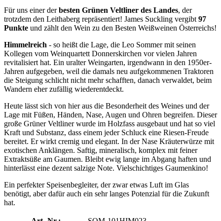
Für uns einer der
besten Grünen Veltliner des Landes
, der
trotzdem den Leithaberg repräsentiert! James Suckling vergibt
97
Punkte
und zählt den Wein zu den Besten Weißweinen Österreichs!
Himmelreich
- so heißt die Lage, die Leo Sommer mit seinen
Kollegen vom Weinquartett Donnerskirchen vor vielen Jahren
revitalisiert hat. Ein uralter Weingarten, irgendwann in den 1950er-
Jahren aufgegeben, weil die damals neu aufgekommenen Traktoren
die Steigung schlicht nicht mehr schafften, danach verwaldet, beim
Wandern eher zufällig wiederentdeckt.
Heute lässt sich von hier aus die Besonderheit des Weines und der
Lage mit Füßen, Händen, Nase, Augen und Ohren begreifen. Dieser
große Grüner Veltliner wurde im Holzfass ausgebaut und hat so viel
Kraft und Substanz, dass einem jeder Schluck eine Riesen-Freude
bereitet. Er wirkt cremig und elegant. In der Nase Kräuterwürze mit
exotischen Anklängen. Saftig, mineralisch, komplex mit feiner
Extraktsüße am Gaumen. Bleibt ewig lange im Abgang haften und
hinterlässt eine dezent salzige Note. Vielschichtiges Gaumenkino!
Ein perfekter Speisenbegleiter, der zwar etwas Luft im Glas
benötigt, aber dafür auch ein sehr langes Potenzial für die Zukunft
hat.
Art.-Nr.:
SOM-101HIM023