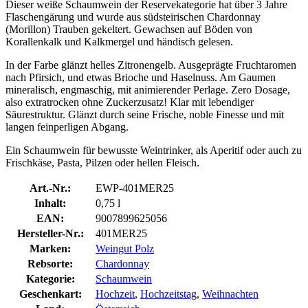
Dieser weiße Schaumwein der Reservekategorie hat über 3 Jahre
Flaschengärung und wurde aus südsteirischen Chardonnay
(Morillon) Trauben gekeltert. Gewachsen auf Böden von
Korallenkalk und Kalkmergel und händisch gelesen.
In der Farbe glänzt helles Zitronengelb. Ausgeprägte Fruchtaromen
nach Pfirsich, und etwas Brioche und Haselnuss. Am Gaumen
mineralisch, engmaschig, mit animierender Perlage. Zero Dosage,
also extratrocken ohne Zuckerzusatz! Klar mit lebendiger
Säurestruktur. Glänzt durch seine Frische, noble Finesse und mit
langen feinperligen Abgang.
Ein Schaumwein für bewusste Weintrinker, als Aperitif oder auch zu
Frischkäse, Pasta, Pilzen oder hellen Fleisch.
Art.-Nr.:
EWP-401MER25
Inhalt:
0,75 l
EAN:
9007899625056
Hersteller-Nr.:
401MER25
Marken:
Weingut Polz
Rebsorte:
Chardonnay
Kategorie:
Schaumwein
Geschenkart:
Hochzeit
,
Hochzeitstag
,
Weihnachten