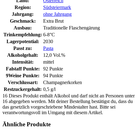
Land:
Österreich
Region:
Südsteiermark
Jahrgang:
ohne Jahrgang
Geschmack:
Extra Brut
Ausbau:
Traditionelle Flaschengärung
Trinkempfehlung:
6-8°C
Lagerpotential:
2030
Passt zu:
Pasta
Alkoholgehalt:
12,0 Vol.%
Intensität:
mittel
Falstaff Punkte:
92 Punkte
9Weine Punkte:
94 Punkte
Verschlussart:
Champagnerkorken
Restzuckergehalt:
0,5 g/l
16
Dieses Produkt enthält Alkohol und darf nicht an Personen unter
16 abgegeben werden. Mit deiner Bestellung bestätigst du, dass du
das gesetzlich vorgeschriebene Mindestalter hast. Bitte sei
verantwortungsvoll im Umgang mit diesem Artikel.
Ähnliche Produkte