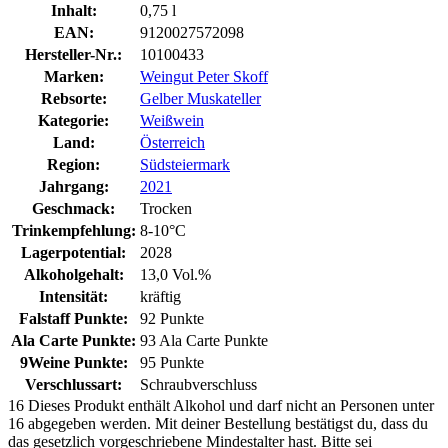
Inhalt:
0,75 l
EAN:
9120027572098
Hersteller-Nr.:
10100433
Marken:
Weingut Peter Skoff
Rebsorte:
Gelber Muskateller
Kategorie:
Weißwein
Land:
Österreich
Region:
Südsteiermark
Jahrgang:
2021
Geschmack:
Trocken
Trinkempfehlung:
8-10°C
Lagerpotential:
2028
Alkoholgehalt:
13,0 Vol.%
Intensität:
kräftig
Falstaff Punkte:
92 Punkte
Ala Carte Punkte:
93 Ala Carte Punkte
9Weine Punkte:
95 Punkte
Verschlussart:
Schraubverschluss
16
Dieses Produkt enthält Alkohol und darf nicht an Personen unter
16 abgegeben werden. Mit deiner Bestellung bestätigst du, dass du
das gesetzlich vorgeschriebene Mindestalter hast. Bitte sei