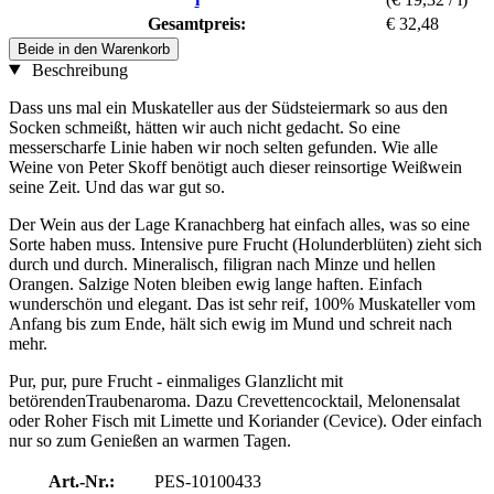
Gesamtpreis:
€ 32,48
Beide in den Warenkorb
Beschreibung
Dass uns mal ein Muskateller aus der Südsteiermark so aus den
Socken schmeißt, hätten wir auch nicht gedacht. So eine
messerscharfe Linie haben wir noch selten gefunden. Wie alle
Weine von Peter Skoff benötigt auch dieser reinsortige Weißwein
seine Zeit. Und das war gut so.
Der Wein aus der Lage Kranachberg hat einfach alles, was so eine
Sorte haben muss. Intensive pure Frucht (Holunderblüten) zieht sich
durch und durch. Mineralisch, filigran nach Minze und hellen
Orangen. Salzige Noten bleiben ewig lange haften. Einfach
wunderschön und elegant. Das ist sehr reif, 100% Muskateller vom
Anfang bis zum Ende, hält sich ewig im Mund und schreit nach
mehr.
Pur, pur, pure Frucht - einmaliges Glanzlicht mit
betörendenTraubenaroma. Dazu Crevettencocktail, Melonensalat
oder Roher Fisch mit Limette und Koriander (Cevice). Oder einfach
nur so zum Genießen an warmen Tagen.
Art.-Nr.:
PES-10100433