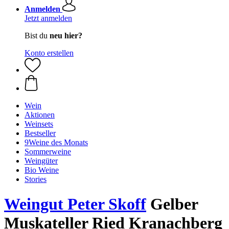
Anmelden
Jetzt anmelden
Bist du
neu hier?
Konto erstellen
Wein
Aktionen
Weinsets
Bestseller
9Weine des Monats
Sommerweine
Weingüter
Bio Weine
Stories
Weingut Peter Skoff
Gelber
Muskateller Ried Kranachberg