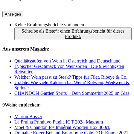
Anzeigen
Keine Erfahrungsberichte vorhanden.
Schreibe als Erste*r einen Erfahrungsbericht für dieses
Produkt.
Aus unserem Magazin:
Qualitätsstufen von Wein in Österreich und Deutschland
Typischer Geschmack von Weinsorten - Die 9 wichtigsten
Rebsorten
Welcher Wein passt zu Steak? Tipps für Filet, Ribeye & Co.
Update: Wie viele Kalorien hat Wein? Rotwein, Weißwein &
Spritzer
CHANDON Garden Spritz – Dein Sommerhit 2025 im Glas
9Weine entdecken:
Marion Bosser
La Pruina Primitivo Puglia IGT 2024 Magnum
Moët & Chandon Ice Impérial Wooden Box 300cl.
Domaine Roger Belland Bourgogne Côte D'Or Rouge 2021