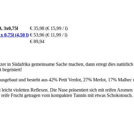
, 3x0,75l
€ 35,98
(€ 15,99 / l)
 0,75l (4,50 l)
€ 53,96
(€ 11,99 / l)
€ 89,94
zer in Südafrika gemeinsame Sache machen, dann erregt dies natürlic
begeistert!
s ausgebaut und besteht aus 42% Petit Verdot, 27% Merlot, 17% Malbe
 leicht violetten Reflexen. Die Nase präsentiert sich mit reifen Arom
ife Frucht getragen vom kompakten Tannin mit etwas Schokotouch. Ein