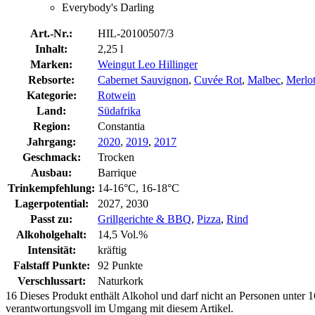
Everybody's Darling
Art.-Nr.:
HIL-20100507/3
Inhalt:
2,25 l
Marken:
Weingut Leo Hillinger
Rebsorte:
Cabernet Sauvignon
,
Cuvée Rot
,
Malbec
,
Merlo
Kategorie:
Rotwein
Land:
Südafrika
Region:
Constantia
Jahrgang:
2020
,
2019
,
2017
Geschmack:
Trocken
Ausbau:
Barrique
Trinkempfehlung:
14-16°C, 16-18°C
Lagerpotential:
2027, 2030
Passt zu:
Grillgerichte & BBQ
,
Pizza
,
Rind
Alkoholgehalt:
14,5 Vol.%
Intensität:
kräftig
Falstaff Punkte:
92 Punkte
Verschlussart:
Naturkork
16
Dieses Produkt enthält Alkohol und darf nicht an Personen unter 16
verantwortungsvoll im Umgang mit diesem Artikel.