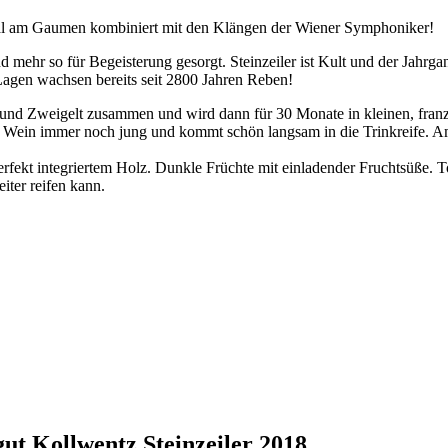
tal am Gaumen kombiniert mit den Klängen der Wiener Symphoniker!
d mehr so für Begeisterung gesorgt. Steinzeiler ist Kult und der Jahrga
 Lagen wachsen bereits seit 2800 Jahren Reben!
und Zweigelt zusammen und wird dann für 30 Monate in kleinen, franzö
ein immer noch jung und kommt schön langsam in die Trinkreife. Am 
erfekt integriertem Holz. Dunkle Früchte mit einladender Fruchtsüße. To
iter reifen kann.
ut Kollwentz Steinzeiler 2018