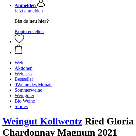
Anmelden
Jetzt anmelden
Bist du
neu hier?
Konto erstellen
Wein
Aktionen
Weinsets
Bestseller
9Weine des Monats
Sommerweine
Weingüter
Bio Weine
Stories
Weingut Kollwentz
Ried Gloria
Chardonnay Magnum 2021