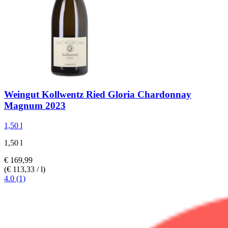
Weingut Kollwentz
Ried Gloria Chardonnay
Magnum 2023
1,50 l
1,50 l
€ 169,99
(€ 113,33 / l)
4.0 (1)