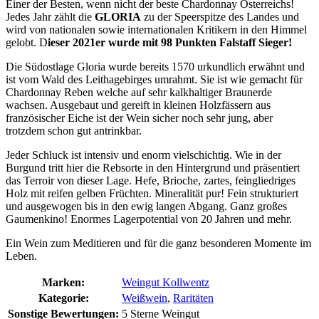
Einer der Besten, wenn nicht der beste Chardonnay Österreichs!
Jedes Jahr zählt die
GLORIA
zu der Speerspitze des Landes und
wird von nationalen sowie internationalen Kritikern in den Himmel
gelobt. D
ieser 2021er wurde mit 98 Punkten Falstaff Sieger!
Die Südostlage Gloria wurde bereits 1570 urkundlich erwähnt und
ist vom Wald des Leithagebirges umrahmt. Sie ist wie gemacht für
Chardonnay Reben welche auf sehr kalkhaltiger Braunerde
wachsen. Ausgebaut und gereift in kleinen Holzfässern aus
französischer Eiche ist der Wein sicher noch sehr jung, aber
trotzdem schon gut antrinkbar.
Jeder Schluck ist intensiv und enorm vielschichtig. Wie in der
Burgund tritt hier die Rebsorte in den Hintergrund und präsentiert
das Terroir von dieser Lage. Hefe, Brioche, zartes, feingliedriges
Holz mit reifen gelben Früchten. Mineralität pur! Fein strukturiert
und ausgewogen bis in den ewig langen Abgang. Ganz großes
Gaumenkino! Enormes Lagerpotential von 20 Jahren und mehr.
Ein Wein zum Meditieren und für die ganz besonderen Momente im
Leben.
Marken:
Weingut Kollwentz
Kategorie:
Weißwein
,
Raritäten
Sonstige Bewertungen:
5 Sterne Weingut